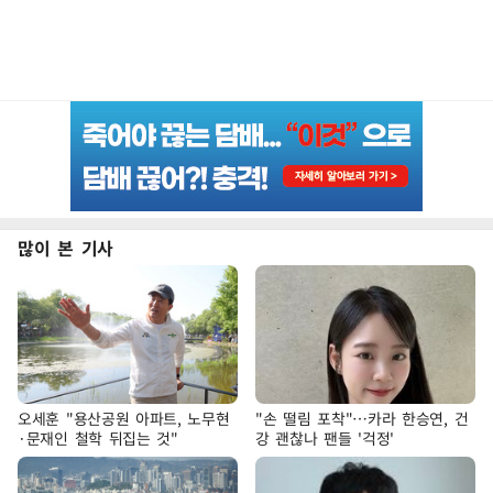
많이 본 기사
오세훈 "용산공원 아파트, 노무현
"손 떨림 포착"…카라 한승연, 건
·문재인 철학 뒤집는 것"
강 괜찮나 팬들 '걱정'