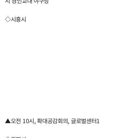
시 경인교대 야구장
◇시흥시
▲오전 10시, 확대공감회의, 글로벌센터1