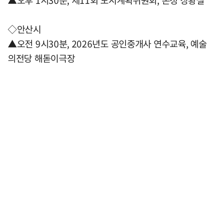
▲오후 1시30분, 제11회 도시계획위원회, 본청 상황실
◇안산시
▲오전 9시30분, 2026년도 공인중개사 연수교육, 예술
의전당 해돋이극장