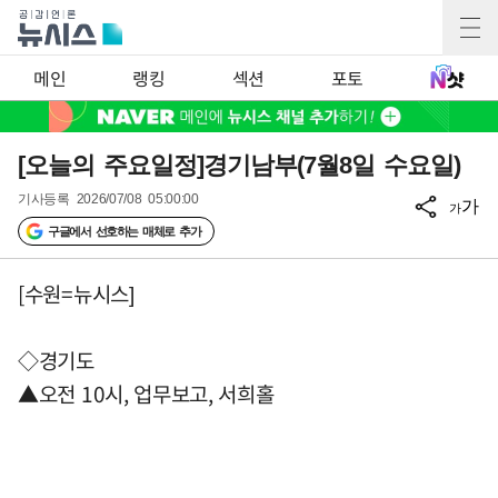
메인
랭킹
섹션
포토
[오늘의 주요일정]경기남부(7월8일 수요일)
기사등록
2026/07/08 05:00:00
가
가
구글에서 선호하는 매체로 추가
[수원=뉴시스]
◇경기도
▲오전 10시, 업무보고, 서희홀