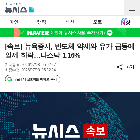
메인
랭킹
섹션
포토
[속보] 뉴욕증시, 반도체 약세와 유가 급등에
일제 하락…나스닥 1.16%↓
기사등록
2026/07/08 05:02:27
가
가
최종수정
2026/07/08 05:32:24
구글에서 선호하는 매체로 추가