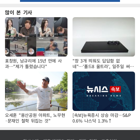
많이 본 기사
표창원, 남규리에 15년 만에 사
"창 3개 띄워도 답답함 없
과…"제가 틀렸습니다"
네"…'폴드8 울트라', 일주일 써보
니
오세훈 "용산공원 아파트, 노무현
[속보]뉴욕증시 상승 마감…S&P
·문재인 철학 뒤집는 것"
0.6% 나스닥 1.3%↑