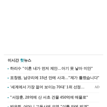
이시간
핫
뉴스
하리수 "이혼 내가 먼저 제안…아기 못 낳아 미안"
표창원, 남규리에 15년 만에 사과…"제가 틀렸습니다"
"서장훈, 28억에 산 서초 건물 450억에 매물로"
방은희, 어머니 고독사에 오열 "이틀 만에 발견"