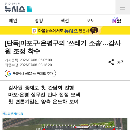
메인
랭킹
섹션
포토
[단독]마포구·은평구의 '쓰레기 소송'…감사
원 조정 착수
기사등록
2026/07/08 06:05:00
가
가
최종수정
2026/07/08 08:18:20
구글에서 선호하는 매체로 추가
감사원 중재로 첫 간담회 진행
마포·은평 실무진 만나 접점 모색
첫 변론기일선 양측 온도차 보여