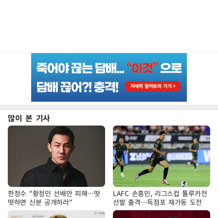
많이 본 기사
한정수 "황정민 선배만 피해…떳
LAFC 손흥민, 리그스컵 톨루카전
떳하면 신분 공개하라"
선발 출격…득점포 재가동 도전