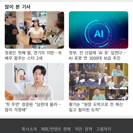
많이 본 기사
정웅인 첫째 딸, 연기자 지망…또
정부, 전 산업에 'AI 옷' 입힌다…
배우 꿈꾸는 스타 2세
AI 로봇 연 1000대 보급 추진
'첫 주연' 정준원 "심판대 올라…
황기순 "원정 도박으로 전 재산
많이 걱정돼"
잃고 필리핀 도피"
회사소개
제휴/컨텐츠 판매
약관·정책
고충처리