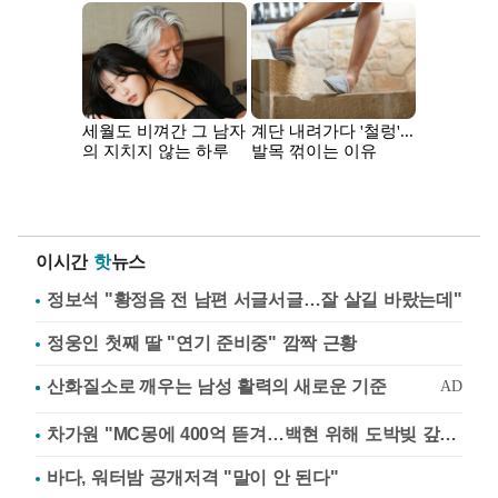
이시간
핫
뉴스
정보석 "황정음 전 남편 서글서글…잘 살길 바랐는데"
정웅인 첫째 딸 "연기 준비중" 깜짝 근황
차가원 "MC몽에 400억 뜯겨…백현 위해 도박빚 갚아줘"
바다, 워터밤 공개저격 "말이 안 된다"