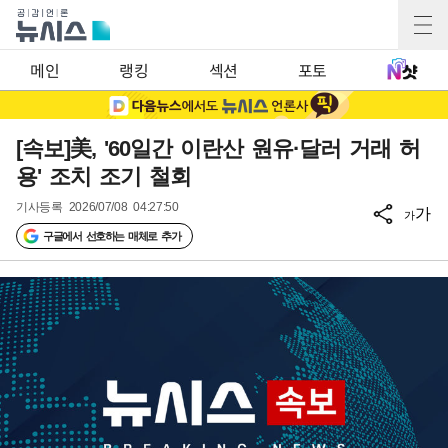
메인
랭킹
섹션
포토
[속보]美, '60일간 이란산 원유·달러 거래 허
용' 조치 조기 철회
기사등록
2026/07/08 04:27:50
가
가
구글에서 선호하는 매체로 추가