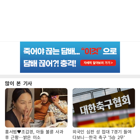
많이 본 기사
홍서범♥조갑경, 아들 불륜 사과
외국인 심판 성 접대 7경기 들여
후 근황…밝은 미소
다보니…한국 축구 '5승 2무'