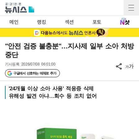
메인
랭킹
섹션
포토
"안전 검증 불충분"…지사제 일부 소아 처방
중단
기사등록
2026/07/08 06:01:00
가
가
구글에서 선호하는 매체로 추가
'24개월 이상 소아 사용' 적응증 삭제
유해성 발견 아냐…회수 등 조치 없어