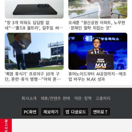
"창 3개 띄워도 답답함 없
오세훈 "용산공원 아파트, 노무현
네"…'폴드8 울트라', 일주일 써보
·문재인 철학 뒤집는 것"
니
'폭염 휴식기' 프로야구 10개 구
휴머노이드부터 AI공장까지…제조
단, 훈련·휴식 병행…"야외 훈련
업 바꾸는 M.AX 성과
해도 안전 최우선"
회사소개
제휴/컨텐츠 판매
약관·정책
고충처리
PC화면
제보하기
앱 다운로드
맨위로↑
광
COPYRIGHTⓒ
NEWSIS
ALL RIGHTS RESERVED.
고
삭
제