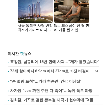
이시간
핫
뉴스
표창원, 남규리에 15년 만에 사과…"제가 틀렸습니다"
"손 떨림 포착"…카라 한승연 '건강 이상설'
차가원 "○○○ 까면 주변 다 죽어"…녹취 폭로 파장
김희철, 거꾸로 걸린 광복절 태극기 현수막에 "X돌았네"