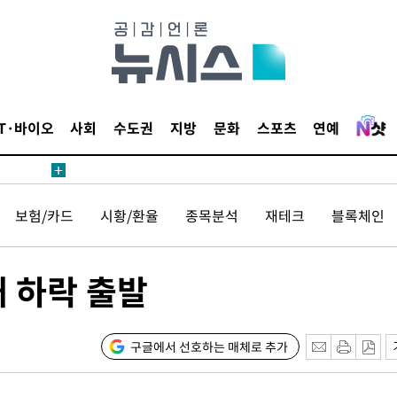
견
IT·바이오
사회
수도권
지방
문화
스포츠
연예
 계속[다음
보험/카드
시황/환율
종목분석
재테크
블록체인
삼겠다"
안겨드려 죄
대 하락 출발
견
구글에서 선호하는 매체로 추가