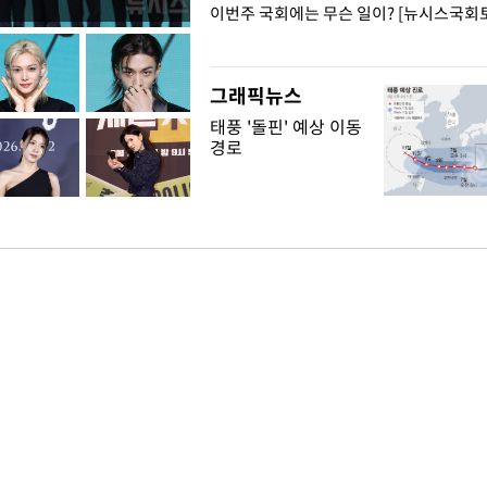
폭력 피해자에 위로·사과…"국가
이번주 국회에는 무슨 일이? [뉴시스국회토
"
그래픽뉴스
태풍 '돌핀' 예상 이동
경로