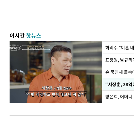
이시간
핫뉴스
하리수 "이혼 
손 묶인채 물속에
"서장훈, 28억
방은희, 어머니 