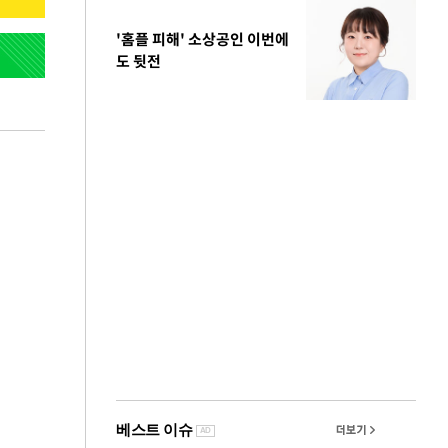
'홈플 피해' 소상공인 이번에
도 뒷전