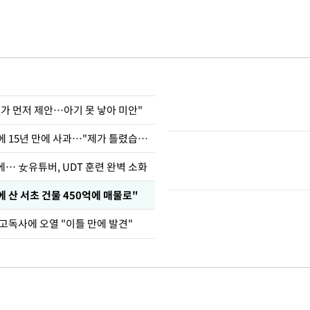
내가 먼저 제안…아기 못 낳아 미안"
표창원, 남규리에 15년 만에 사과…"제가 틀렸습니다"
… 女유튜버, UDT 훈련 완벽 소화
에 산 서초 건물 450억에 매물로"
고독사에 오열 "이틀 만에 발견"