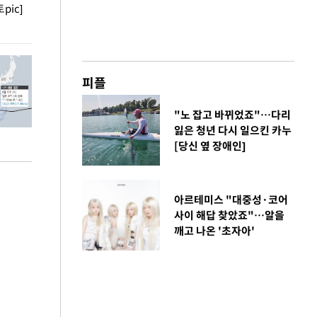
pic]
청와대 일주일
사진으로 보는 
피플
"노 잡고 바뀌었죠"…다리
잃은 청년 다시 일으킨 카누
[당신 옆 장애인]
아르테미스 "대중성·코어
사이 해답 찾았죠"…알을
깨고 나온 '초자아'