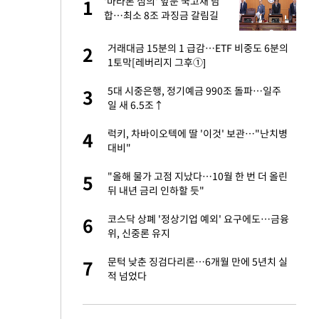
에
'마라톤 심의' 앞둔 국고채 담
1
1
합…최소 8조 과징금 갈림길
네"…'폴드8 울트
거래대금 15분의 1 급감…ETF 비중도 6분의
2
2
1토막[레버리지 그후①]
고서 기아차 덕에
5대 시중은행, 정기예금 990조 돌파…일주
3
3
일 새 6.5조↑
S&P 0.6% 나스
럭키, 차바이오텍에 딸 '이것' 보관…"난치병
4
4
대비"
 노무현·문재인 철
"올해 물가 고점 지났다…10월 한 번 더 올린
5
5
뒤 내년 금리 인하할 듯"
승환·니퍼트가 콕
코스닥 상폐 '정상기업 예외' 요구에도…금융
6
6
위, 신중론 유지
차…가상자산 거래소
문턱 낮춘 징검다리론…6개월 만에 5년치 실
7
7
적 넘었다