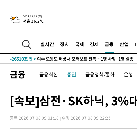
2026.08.08 (토)
서울 36.2℃
-19초 전 >
[속보]뉴욕증시 상승 마감…S&P 0.6% 나스닥 1.3%↑
-31890초 전 >
백운산서 80년근 천종산삼 9뿌리 발견…감정가 1.3억원
-29600초 전 >
선재도서 해루질 나섰다 실종 60대, 닷새 만에 숨진 채 발
실시간
정치
국제
경제
금융
산업
-27134초 전 >
남자 농구, 나고야 아시안게임서 '홈팀' 일본과 한일전
-26510초 전 >
여수 오동도 해상서 모터보트 전복…1명 사망·1명 실종
-22737초 전 >
극한폭염 한풀 꺾이지만…'낮 최고 35도' 무더위, 열대야
금융
금융최신
증권
금융정책/통화
은행
주 날씨]
-19755초 전 >
축구협회 "압수수색·성접대 논란 사과…쇄신의 기회로 
-18272초 전 >
[속보]'압수수색·성접대 논란' 축구협회 "실망과 걱정 
송"
-6893초 전 >
'최고 37도' 폭염 지속…강원동해안 최대 150㎜ 비
[속보]삼전·SK하닉, 3%
-19초 전 >
[속보]뉴욕증시 상승 마감…S&P 0.6% 나스닥 1.3%↑
-31890초 전 >
백운산서 80년근 천종산삼 9뿌리 발견…감정가 1.3억원
등록 2026.07.08 09:01:18
수정 2026.07.08 09:22:25
-29600초 전 >
선재도서 해루질 나섰다 실종 60대, 닷새 만에 숨진 채 발
-27134초 전 >
남자 농구, 나고야 아시안게임서 '홈팀' 일본과 한일전
-26510초 전 >
여수 오동도 해상서 모터보트 전복…1명 사망·1명 실종