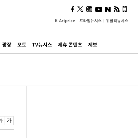
K-Artprice
프라임뉴시스
위클리뉴시스
광장
포토
TV뉴시스
제휴 콘텐츠
제보