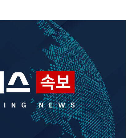
 계속[다음
삼겠다"
안겨드려 죄