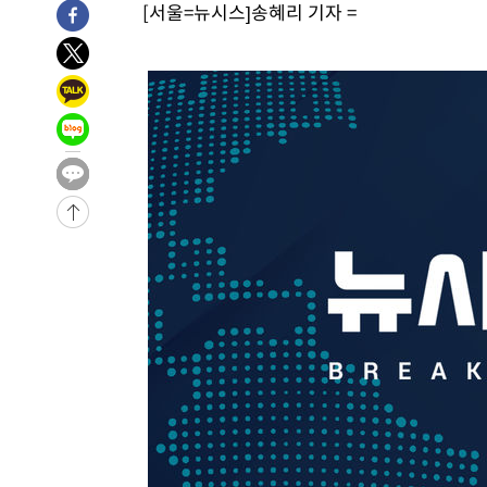
[서울=뉴시스]송혜리 기자 =
-22737초 전 >
극한폭염 한풀 꺾이지만…'낮 최고 35도' 무더위, 열대야
주 날씨]
-19755초 전 >
축구협회 "압수수색·성접대 논란 사과…쇄신의 기회로 
-18272초 전 >
[속보]'압수수색·성접대 논란' 축구협회 "실망과 걱정 
송"
-6893초 전 >
'최고 37도' 폭염 지속…강원동해안 최대 150㎜ 비
-19초 전 >
[속보]뉴욕증시 상승 마감…S&P 0.6% 나스닥 1.3%↑