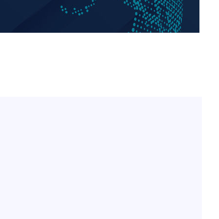
표창원, 남규리에 15년 만
1
사과…"제가 틀렸습니다"
"창 3개 띄워도 답답함 없
2
라', 일주일 써보니
英유명 여배우, 큰 교통사
3
살았다
[속보]뉴욕증시 상승 마감…
4
닥 1.3%↑
오세훈 "용산공원 아파트,
5
학 뒤집는 것"
김도영·곽빈·안현민…오
6
집은 차기 메이저리거
美, 이란 자금 옥죄기 박
7
·환전소 제재