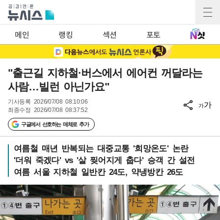
메인
랭킹
섹션
포토
"출근길 지하철·버스에서 에어컨 꺼달라는
사람…빌런 아닌가요"
기사등록
2026/07/08 08:10:06
가
가
최종수정
2026/07/08 08:37:52
구글에서 선호하는 매체로 추가
여름철 매년 반복되는 대중교통 '희망온도' 논란
'더워 죽겠다' vs '살 찢어지게 춥다' 승객 간 설전
여름 서울 지하철 일반칸 24도, 약냉방칸 26도