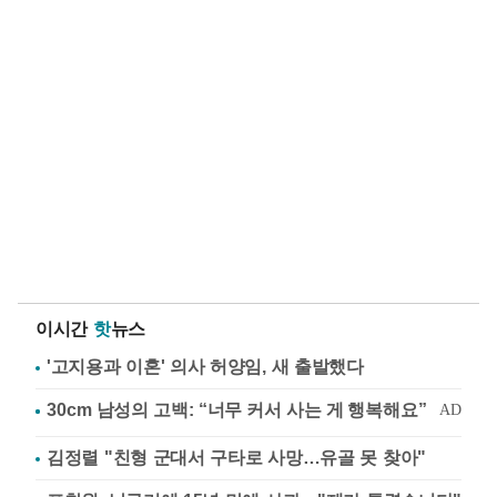
이시간
핫
뉴스
'고지용과 이혼' 의사 허양임, 새 출발했다
김정렬 "친형 군대서 구타로 사망…유골 못 찾아"