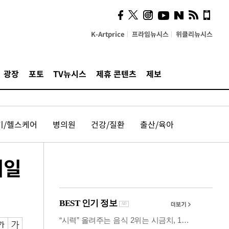
시, 스마트폰 액세서리에
NFC 더했다
K-Artprice
프라임뉴시스
위클리뉴시스
광장
포토
TV뉴시스
제휴 콘텐츠
제보
기/헬스케어
병의원
건강/질환
출산/육아
베일