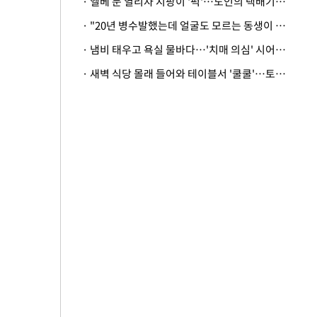
· 엘베 문 열리자 지팡이 '퍽'…노인의 택배기사 폭행 이유
· "20년 병수발했는데 얼굴도 모르는 동생이 유산 절반을"…배다른 형제 상속권 있을까
· 냄비 태우고 욕실 물바다…'치매 의심' 시어머니 검사 권유했다가 '날벼락'
· 새벽 식당 몰래 들어와 테이블서 '쿨쿨'…토사물 남기고 사라진 남성