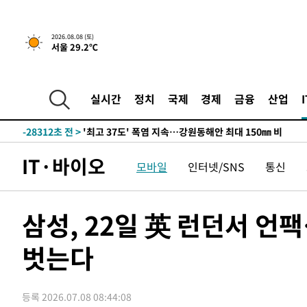
2026.08.08 (토)
서울 29.2℃
실시간
정치
국제
경제
금융
산업
-21458초 전 >
[속보]뉴욕증시 상승 마감…S&P 0.6% 나스닥 1.3%↑
-28312초 전 >
'최고 37도' 폭염 지속…강원동해안 최대 150㎜ 비
-21438초 전 >
[속보]뉴욕증시 상승 마감…S&P 0.6% 나스닥 1.3%↑
IT·바이오
-28332초 전 >
'최고 37도' 폭염 지속…강원동해안 최대 150㎜ 비
모바일
인터넷/SNS
통신
-21458초 전 >
[속보]뉴욕증시 상승 마감…S&P 0.6% 나스닥 1.3%↑
삼성, 22일 英 런던서 언
벗는다
등록 2026.07.08 08:44:08