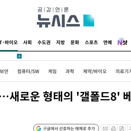
IT·바이오
사회
수도권
지방
문화
스포츠
연예
보안
컴퓨터/SW
게임
과학
제약/바이오
의료기
팩…새로운 형태의 '갤폴드8' 
구글에서 선호하는 매체로 추가