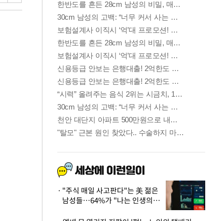
"주식 매일 사고판다"는 美 젊은
남성들…64%가 "나는 인생의
패배자“