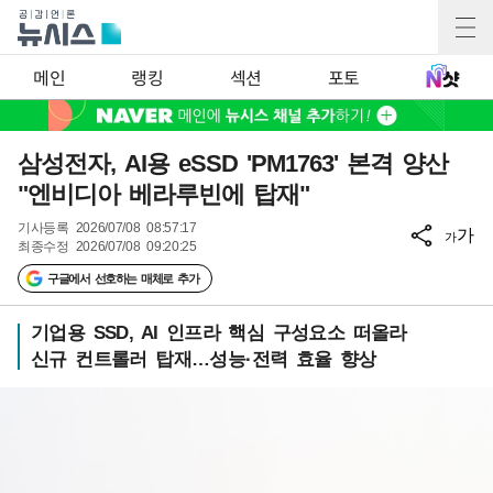
메인
랭킹
섹션
포토
삼성전자, AI용 eSSD 'PM1763' 본격 양산
"엔비디아 베라루빈에 탑재"
기사등록
2026/07/08 08:57:17
가
가
최종수정
2026/07/08 09:20:25
구글에서 선호하는 매체로 추가
기업용 SSD, AI 인프라 핵심 구성요소 떠올라
신규 컨트롤러 탑재…성능·전력 효율 향상