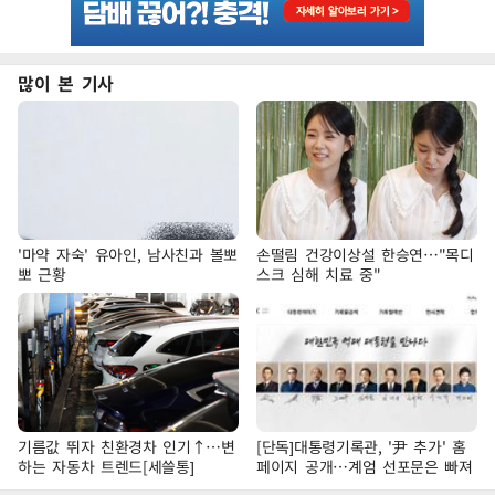
많이 본 기사
'마약 자숙' 유아인, 남사친과 볼뽀
손떨림 건강이상설 한승연…"목디
뽀 근황
스크 심해 치료 중"
기름값 뛰자 친환경차 인기↑…변
[단독]대통령기록관, '尹 추가' 홈
하는 자동차 트렌드[세쓸통]
페이지 공개…계엄 선포문은 빠져