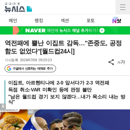
메인
랭킹
섹션
포토
역전패에 뿔난 이집트 감독…"존중도, 공정
함도 없었다"[월드컵24시]
기사등록
2026/07/08 09:20:23
가
가
구글에서 선호하는 매체로 추가
이집트, 아르헨티나에 2-0 앞서다가 2-3 역전패
득점 취소·VAR 미확인 등에 판정 불만
"남은 월드컵 경기 보지 않겠다…내가 목소리 내는 방
식"
X