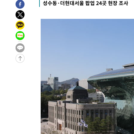
성수동·더현대서울 팝업 24곳 현장 조사
-4560초 전 >
[속보]규제합리화위원회 부위원장에 김태유 서울대 공대 
태 후임
-918초 전 >
[속보]국힘 윤리위, '돌려차기 발언' 진종오·서범수 징계 절
-31791초 전 >
미 사업체 일자리, 7월에 2.3만개 순감하고 그 전 2개월 1
하향수정 (2보)
-31239초 전 >
[속보] 미 사업체, 일자리 7월에 2.3만 개 줄어…실업률은
↓
-27102초 전 >
[속보]이 대통령 "부동산 공급 기존 사고방식 매달리지 
실천"
-26187초 전 >
이란, "오만과 '중앙 단일 루트' 합의…북쪽 인바운드·남
운드는 임시"
-17755초 전 >
"낮 기온 소폭 하락"…수도권 폭염중대경보, 폭염경보로
-17719초 전 >
[속보]이 대통령, '호우피해' 안동·의성 관할 4개 면 특
선포
-17682초 전 >
[단독]중수청 지원 검사들, 정원 초과 시 낮은 계급 임용
갈 수도
-15653초 전 >
낮 최고 37도 찜통더위…곳곳 소나기·강원 많은 비[내일
-13959초 전 >
SK하이닉스, 용인·청주 팹에 54조 투자…"AI 메모리 수
응"
-10815초 전 >
여자배구 이재영·이다영 자매, 아제르바이잔 투란VC 입
-10068초 전 >
외국인 심판 성 접대 7경기 들여다보니…한국 축구 '5승 2
-9802초 전 >
[속보]코스닥, 2.86포인트(0.36%) 내린 798.81마감
-9755초 전 >
[속보]코스피, 6200선 약보합…0.60% 내린 6258.77에 
-9735초 전 >
[속보]원·달러 환율, 7.7원 내린 1416.1원 마감