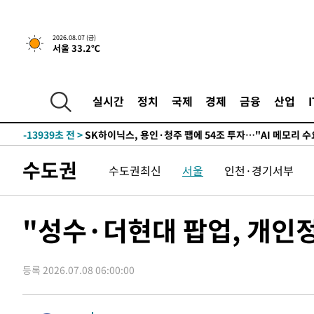
↓
-27082초 전 >
[속보]이 대통령 "부동산 공급 기존 사고방식 매달리지 
실천"
-26167초 전 >
이란, "오만과 '중앙 단일 루트' 합의…북쪽 인바운드·남
2026.08.07 (금)
서울 33.2℃
운드는 임시"
-17735초 전 >
"낮 기온 소폭 하락"…수도권 폭염중대경보, 폭염경보로
-17699초 전 >
[속보]이 대통령, '호우피해' 안동·의성 관할 4개 면 특
선포
-17662초 전 >
[단독]중수청 지원 검사들, 정원 초과 시 낮은 계급 임용
실시간
정치
국제
경제
금융
산업
갈 수도
-15633초 전 >
낮 최고 37도 찜통더위…곳곳 소나기·강원 많은 비[내일
-13939초 전 >
SK하이닉스, 용인·청주 팹에 54조 투자…"AI 메모리 수
응"
-10795초 전 >
여자배구 이재영·이다영 자매, 아제르바이잔 투란VC 입
수도권
수도권최신
서울
인천·경기서부
-10048초 전 >
외국인 심판 성 접대 7경기 들여다보니…한국 축구 '5승 2
-9782초 전 >
[속보]코스닥, 2.86포인트(0.36%) 내린 798.81마감
-9735초 전 >
[속보]코스피, 6200선 약보합…0.60% 내린 6258.77에 
"성수·더현대 팝업, 개인
-9715초 전 >
[속보]원·달러 환율, 7.7원 내린 1416.1원 마감
-9604초 전 >
[속보] 노원서 40.1도 관측…서울, 2018년 이후 첫 40도
등록 2026.07.08 06:00:00
-6694초 전 >
[속보]종합특검, '계엄 수용공간 확보' 신용해 前교정본부
-5567초 전 >
외신들도 주목한 韓축구 파문…"국민적 공분에 수사 재개"
-5538초 전 >
11시간 압수수색에 성접대 파문까지…'쑥대밭' 된 축구협