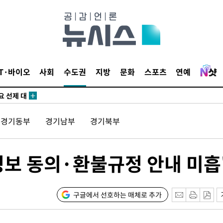
말고 과감히
쪽 아웃바
 하향
별재난지역
…희망지 못
IT·바이오
사회
수도권
지방
문화
스포츠
연예
날씨]
요 선제 대
단
경기동부
경기남부
경기북부
무'
마쳐
정보 동의·환불규정 안내 미흡
장 기소
구글에서 선호하는 매체로 추가
회