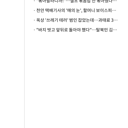
· "볶아달라니까!"…셀프 볶음밥 안 볶아줬다고 사장 폭행한 손님
· 천안 택배기사의 '매의 눈', 할머니 보이스피싱 피해 막아
· 옥상 '쓰레기 테러' 범인 잡았는데…과태료 3만원 처분에 숙박업주 허탈
· "바지 벗고 앞뒤로 돌아야 했다"…탈북민 김서아, 기쁨조 검사 수치심 회상