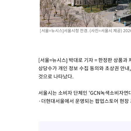
-9624초 전 >
[속보] 노원서 40.1도 관측…서울, 2018년 이후 첫 40도
-6714초 전 >
[속보]종합특검, '계엄 수용공간 확보' 신용해 前교정본부
-5587초 전 >
외신들도 주목한 韓축구 파문…"국민적 공분에 수사 재개"
[서울=뉴시스]서울시청 전경. (사진=서울시 제공) 2026.
-5558초 전 >
11시간 압수수색에 성접대 파문까지…'쑥대밭' 된 축구협
-4580초 전 >
[속보]규제합리화위원회 부위원장에 김태유 서울대 공대 
태 후임
-938초 전 >
[속보]국힘 윤리위, '돌려차기 발언' 진종오·서범수 징계 절
[서울=뉴시스] 박대로 기자 = 한정판 상품
상당수가 개인 정보 수집 동의와 초상권 안내,
것으로 나타났다.
서울시는 소비자 단체인 'GCN녹색소비자연대
·더현대서울에서 운영되는 팝업스토어 현장 