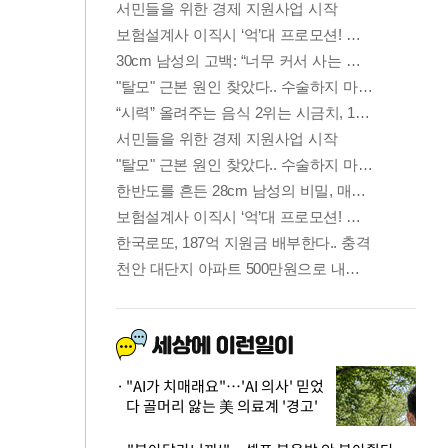
"AI가 치매래요"…'AI 의사' 믿었
다 골머리 앓는 美 의료계 '경고'