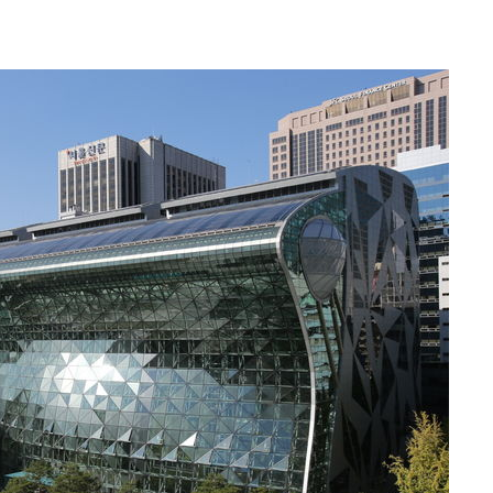
교수…이병
차 개시
0.3만개
 4.1%로
말고 과감히
쪽 아웃바
 하향
별재난지역
…희망지 못
날씨]
요 선제 대
단
무'
마쳐