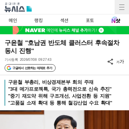
메인
랭킹
섹션
포토
구윤철 "호남권 반도체 클러스터 후속절차
동시 진행"
기사등록
2026/07/08 09:27:43
가
가
구글에서 선호하는 매체로 추가
구윤철 부총리, 비상경제본부 회의 주재
"3대 메가프로젝특, 국가 총력전으로 신속 추진"
"중기 재도약 위해 구조개선, 사업전환 등 지원"
"고품질 소재 확대 등 통해 철강산업 수요 확대"