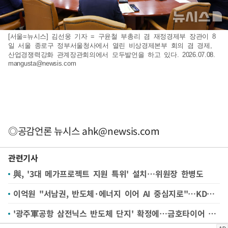
[서울=뉴시스] 김선웅 기자 = 구윤철 부총리 겸 재정경제부 장관이 8
일 서울 종로구 정부서울청사에서 열린 비상경제본부 회의 겸 경제,
산업경쟁력강화 관계장관회의에서 모두발언을 하고 있다. 2026.07.08.
mangusta@newsis.com
◎공감언론 뉴시스
ahk@newsis.com
관련기사
與, '3대 메가프로젝트 지원 특위' 설치…위원장 한병도
이억원 "서남권, 반도체·에너지 이어 AI 중심지로"…KDB넥스트원 광주 개소
'광주軍공항 삼전닉스 반도체 단지' 확정에…금호타이어 공장 매각 탄력받나