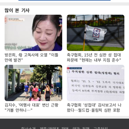
많이 본 기사
방은희, 母 고독사에 오열 "이틀
축구협회, 15년 전 심판 성 접대
만에 발견"
파문에 "현재는 내부 지침 준수"
김지수, '여행사 대표' 변신 근황
축구협회 '성접대' 감사보고서 나
"가볼 만하니…"
왔다…월드컵·올림픽 심판 포함
회사소개
제휴/컨텐츠 판매
약관·정책
고충처리