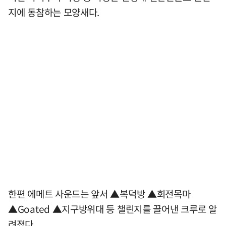
지에 동참하는 모양새다.
한편 에메트 사운드는 앞서 ▲복덕방 ▲회전목마
▲Goated ▲지구방위대 등 챌린지를 끌어낸 크루로 알
려졌다.