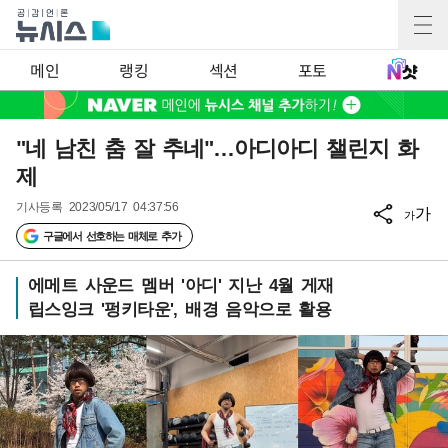
메인
랭킹
섹션
포토
"네 남친 춤 잘 추네"…아디아디 챌린지 화
제
기사등록
2023/05/17 04:37:56
가
가
구글에서 선호하는 매체로 추가
에메트 사운드 멤버 '아디' 지난 4월 게재
립스잉크 '펑키타운', 배경 음악으로 활용