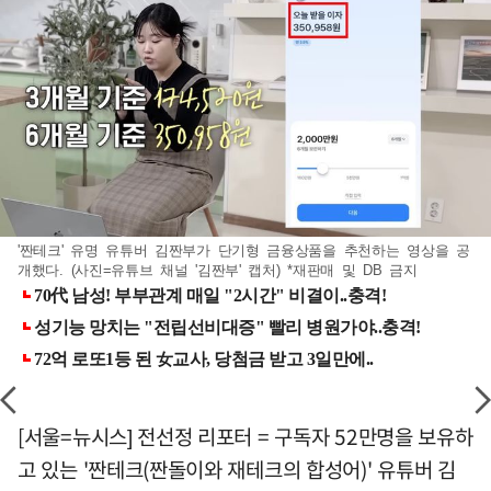
'짠테크' 유명 유튜버 김짠부가 단기형 금융상품을 추천하는 영상을 공
개했다. (사진=유튜브 채널 '김짠부' 캡처) *재판매 및 DB 금지
[서울=뉴시스] 전선정 리포터 = 구독자 52만명을 보유하
고 있는 '짠테크(짠돌이와 재테크의 합성어)' 유튜버 김