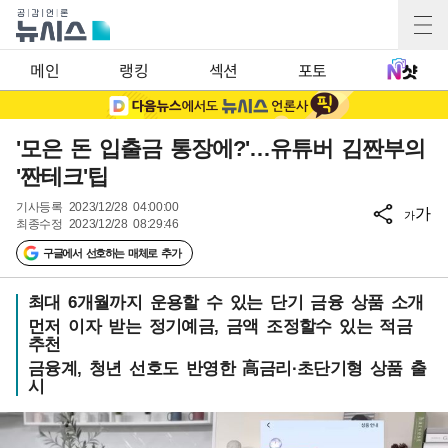
메인
랭킹
섹션
포토
'모은 돈 입출금 통장에?'…유튜버 김짠부의
'짠테크'팁
기사등록
2023/12/28 04:00:00
가
가
최종수정
2023/12/28 08:29:46
구글에서 선호하는 매체로 추가
최대 6개월까지 운용할 수 있는 단기 금융 상품 소개
먼저 이자 받는 정기예금, 금액 조정할수 있는 적금
추천
금융계, 청년 선호도 반영한 高금리·초단기형 상품 출
시