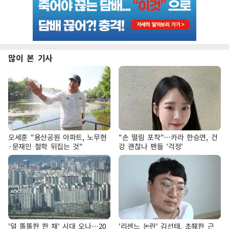
많이 본 기사
오세훈 "용산공원 아파트, 노무현
"손 떨림 포착"…카라 한승연, 건
·문재인 철학 뒤집는 것"
강 괜찮나 팬들 '걱정'
'덜 똘똘한 한 채' 시대 오나…20
'리센느 논란' 김선태, 초췌한 근