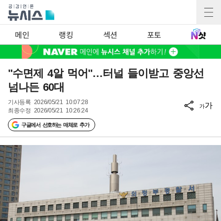
메인
랭킹
섹션
포토
"수면제 4알 먹어"…터널 들이받고 중앙선
넘나든 60대
기사등록
2026/05/21 10:07:28
가
가
최종수정
2026/05/21 10:26:24
구글에서 선호하는 매체로 추가