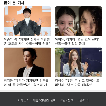
많이 본 기사
이승기 측 "차가원 전세금 미반환
아이유, 장기하 '별일 없이 산다'
은 고도의 사기 수법…엄벌 원해"
선곡…쿨한 일상 공개
허지웅 "우리가 지지했던 인간들
김혜수 "우린 돈 받고 일하는 프
이 이 꼴 만들었다"…형소법 개정
리랜서…받는 만큼 해내야"
에 격한 반응
회사소개
제휴/컨텐츠 판매
약관·정책
고충처리