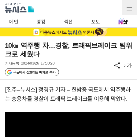
메인
랭킹
섹션
포토
10㎞ 역주행 차…경찰, 트래픽브레이크 팀워
크로 세웠다
기사등록
2024/03/26 17:30:20
가
가
구글에서 선호하는 매체로 추가
[진주=뉴시스] 정경규 기자 = 한밤중 국도에서 역주행하
는 승용차를 경찰이 트래픽 브레이크를 이용해 막았다.