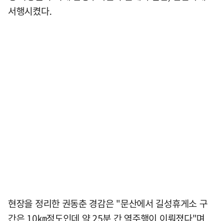
서행시켰다.
현장을 정리한 권동춘 경감은 "문산에서 길성휴게소 구
간은 10㎞정도인데 약 25분 간 역주행이 이뤄졌다"며