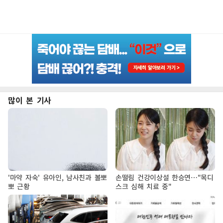
많이 본 기사
'마약 자숙' 유아인, 남사친과 볼뽀
손떨림 건강이상설 한승연…"목디
뽀 근황
스크 심해 치료 중"