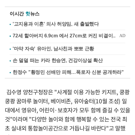
이시간
핫
뉴스
'고지용과 이혼' 의사 허양임, 새 출발했다
'마약 자숙' 유아인, 남사친과 뽀뽀 근황
손 덜덜 떠는 카라 한승연, 건강이상설 확산
한정수 "황정민 선배만 피해…폭로자 신분 공개하라"
김수영 양천구청장은 "사계절 이용 가능한 키지트, 쿵쾅
쿵쾅 꿈마루 놀이터, 베이비존, 유아숲터(10월 조성) 일
대에서 영유아, 어린이·보호자가 모두 함께 즐길 수 있을
것"이라며 "다양한 놀이와 함께 행복할 수 있는 전국 최
초 실내외 통합놀이공간으로 거듭나길 바란다"고 말했