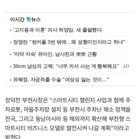
이시간
핫
뉴스
'고지용과 이혼' 의사 허양임, 새 출발했다
장영란 "쌍커풀 3번 밖에…왜 성형미인이라고 하냐"
'마약 자숙' 유아인, 남사친과 뽀뽀 근황
유혜정, 자궁적출 수술 "여성성 잃는 것이…"
장덕천 부천시장은 “스마트시티 챌린지 사업과 함께 주
차로봇, 마을주차장 설치 등 부천시 주차난 해소 정책을
전국, 그리고 동남아시아 등 해외까지 확산해 부천형 스
마트시티 비즈니스 모델로 발전시켜 나갈 계획”이라고
밝혔다.