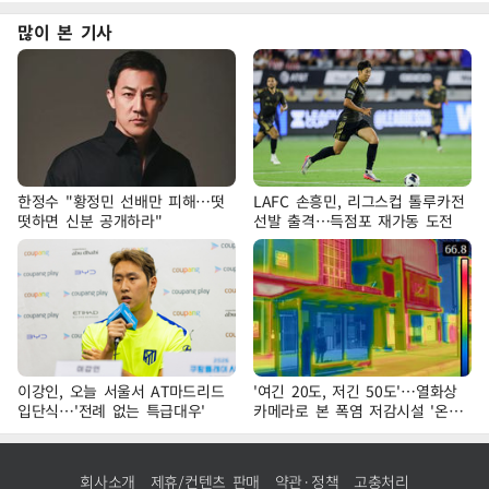
많이 본 기사
한정수 "황정민 선배만 피해…떳
LAFC 손흥민, 리그스컵 톨루카전
떳하면 신분 공개하라"
선발 출격…득점포 재가동 도전
이강인, 오늘 서울서 AT마드리드
'여긴 20도, 저긴 50도'…열화상
입단식…'전례 없는 특급대우'
카메라로 본 폭염 저감시설 '온도
차'
회사소개
제휴/컨텐츠 판매
약관·정책
고충처리