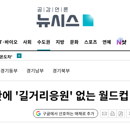
 차에 첫
'
(종합)
IT·바이오
사회
수도권
지방
문화
스포츠
연예
대우'
'온도차'
경기동부
경기남부
경기북부
 밝혀
발로 부상
 논의
만에 '길거리응원' 없는 월드컵
되길"
시작'
구글에서 선호하는 매체로 추가
승리…정청래
청래