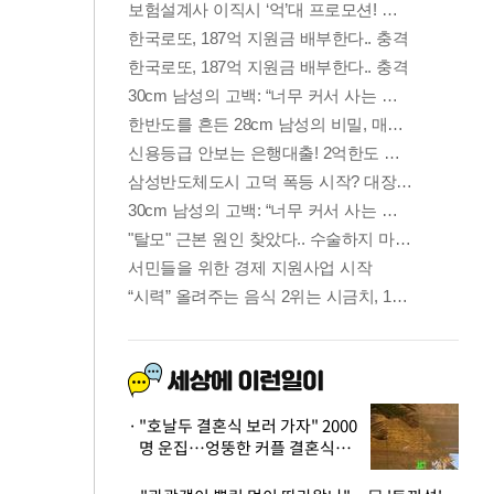
"호날두 결혼식 보러 가자" 2000
명 운집…엉뚱한 커플 결혼식에
'황당'