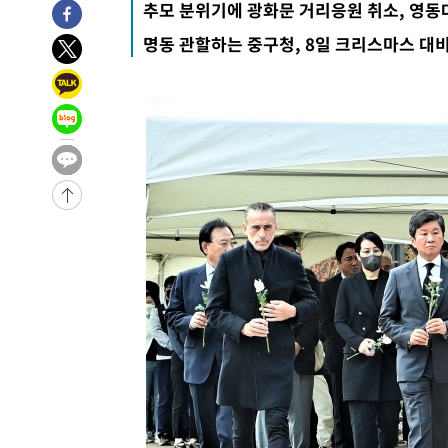
추모 분위기에 광화문 거리응원 취소, 영동
44.53%
-23946초 전 >
[속보]與전대 권리당원투표…강원·경북 김민석, 대구 정
명동 관할하는 중구청, 8일 크리스마스 대비
-23753초 전 >
[속보]與 당대표 경선, 경북 권리당원 투표 김민석 47.3
45.71%
-23655초 전 >
[속보]與 당대표 경선, 대구 권리당원 투표 정청래 47.8
46.35%
-23452초 전 >
[속보]與 당대표 경선, 강원 권리당원 투표 김민석 승리…5
득표
-21370초 전 >
"일본축구협회, 대한축구협회 성 접대 의혹 심판 조사"
-14012초 전 >
[속보]장은수, KLPGA 제주삼다수 역전 우승…데뷔 10년
정상
-9377초 전 >
"얼마나 더웠으면"…안동 물길공원서 헤엄친 구렁이 '소동
-9304초 전 >
손흥민, 68분 뛰고 2경기 침묵…LAFC, 톨루카에 1-0 승리
-8576초 전 >
'2경기 연속 침묵' 손흥민, 톨루카전 68분만 뛰고 슈팅 0개
-7328초 전 >
이강인, 오늘 서울서 AT마드리드 입단식…'전례 없는 특급
1시간 전 >
'여긴 20도, 저긴 50도'…열화상 카메라로 본 폭염 저감시설 
1시간 전 >
콜롬비아 신임 우파 대통령 취임 하루만에 차량폭탄 폭발 사건
3시간 전 >
튀르키예 외무장관, "메카 3국 방위협정은 이란이 목표 아냐 "
4시간 전 >
이군이 불법 군시설 건설한 레바논 남부에서 레바논군 3명 폭
5시간 전 >
[속보]美중부 사령관, 이스라엘 긴급방문 다중화된 전선 상황