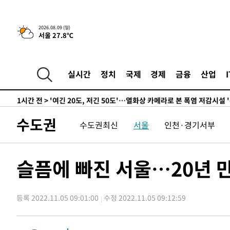
득표
-21330초 전 >
"일본축구협회, 대한축구협회 성 접대 의혹 심판 조사"
-13972초 전 >
[속보]장은수, KLPGA 제주삼다수 역전 우승…데뷔 10년
2026.08.09 (일)
서울 27.8℃
정상
-9337초 전 >
"얼마나 더웠으면"…안동 물길공원서 헤엄친 구렁이 '소동
-9264초 전 >
손흥민, 68분 뛰고 2경기 침묵…LAFC, 톨루카에 1-0 승리
-8536초 전 >
'2경기 연속 침묵' 손흥민, 톨루카전 68분만 뛰고 슈팅 0개
실시간
정치
국제
경제
금융
산업
-7288초 전 >
이강인, 오늘 서울서 AT마드리드 입단식…'전례 없는 특급
1시간 전 >
'여긴 20도, 저긴 50도'…열화상 카메라로 본 폭염 저감시설 
1시간 전 >
콜롬비아 신임 우파 대통령 취임 하루만에 차량폭탄 폭발 사건
수도권
수도권최신
서울
인천·경기서부
3시간 전 >
튀르키예 외무장관, "메카 3국 방위협정은 이란이 목표 아냐 "
4시간 전 >
이군이 불법 군시설 건설한 레바논 남부에서 레바논군 3명 폭
5시간 전 >
[속보]美중부 사령관, 이스라엘 긴급방문 다중화된 전선 상황
슬픔에 빠진 서울…20년 
-29800초 전 >
이강인 ATM 입단식에 '상암벌 들썩'…"세계적인 선수 
-28796초 전 >
태풍 돌핀, 중 저장성 타이저우시 해안에 상륙 (1보)
등록 2022.11.05 09:01:00
수정 2022.11.05 09:12:59
-26142초 전 >
AT마드리드 데뷔 앞둔 이강인, 맨시티전 선발 대신 '벤치 
-24772초 전 >
[속보]與 강원·TK 당원투표 합산 김민석 48.54%로 
44.40%
-24106초 전 >
與 강원·TK 당원투표 합산 김민석 46.01%로 승리…정