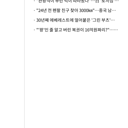
· "관광객이 뿌린 먹이 따라왔나"…日 '토끼섬' 멧돼지, 토끼까지 사냥
· "24년 전 펜팔 친구 찾아 3000㎞"…중국 남성 사연에 '뭉클'
· 30년째 에베레스트에 얼어붙은 '그린 부츠'…드디어 가족 품으로
· "'꽝'인 줄 알고 버린 복권이 16억원짜리?"…극적으로 되찾은 사연