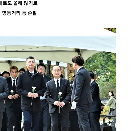
대로도 올해 않기로
청래 승리
 명동거리 등 순찰
7%·정청래
2%·김민석
0.30%
 차에 첫
'
(종합)
대우'
'온도차'
 밝혀
발로 부상
 논의