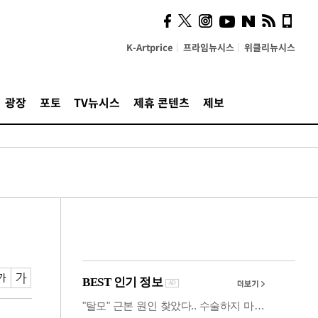
사이 해답 찾았죠"…알을
깨고 나온 '초자아'
K-Artprice
프라임뉴시스
위클리뉴시스
광장
포토
TV뉴시스
제휴 콘텐츠
제보