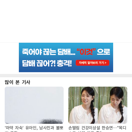
많이 본 기사
'마약 자숙' 유아인, 남사친과 볼뽀
손떨림 건강이상설 한승연…"목디