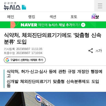
메인
랭킹
섹션
포토
식약처, 체외진단의료기기에도 '맞춤형 신속
분류' 도입
기사등록
2023/06/07 11:11:35
가
가
최종수정
2023/06/07 17:10:04
구글에서 선호하는 매체로 추가
식약처, 허가·신고·심사 등에 관한 규정 개정안 행정예
고
신개발 체외진단의료기기 맞춤형 신속분류제도 도입
등