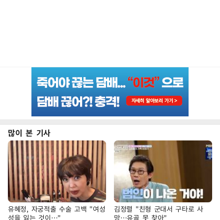
많이 본 기사
유혜정, 자궁적출 수술 고백 "여성
김정렬 "친형 군대서 구타로 사
성을 잃는 것이…"
망…유골 못 찾아"