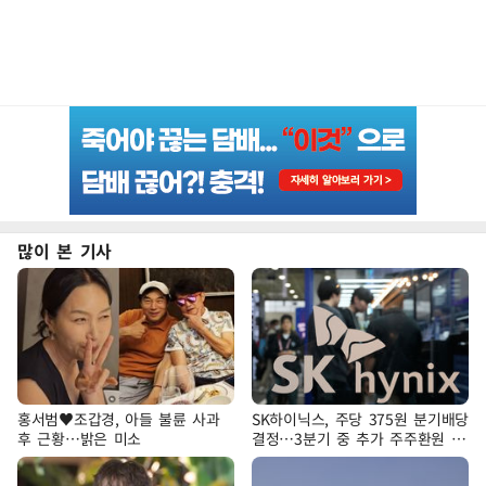
많이 본 기사
홍서범♥조갑경, 아들 불륜 사과
SK하이닉스, 주당 375원 분기배당
후 근황…밝은 미소
결정…3분기 중 추가 주주환원 발
표