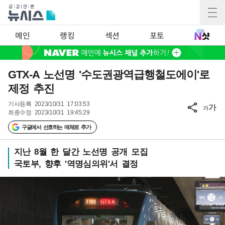
메인
랭킹
섹션
포토
GTX-A 노선명 '수도권광역급행철도에이'로
제정 추진
기사등록
2023/10/31 17:03:53
가
가
최종수정
2023/10/31 19:45:29
구글에서 선호하는 매체로 추가
지난 8월 한 달간 노선명 공개 모집
국토부, 향후 '역명심의위'서 결정