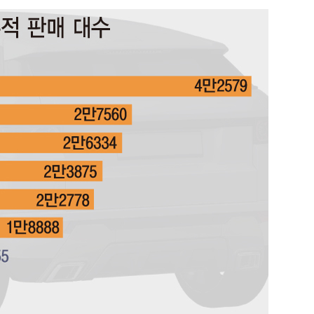
내일날씨]
 원해 아
보
견
계속[다음
겠다"
겨드려 죄