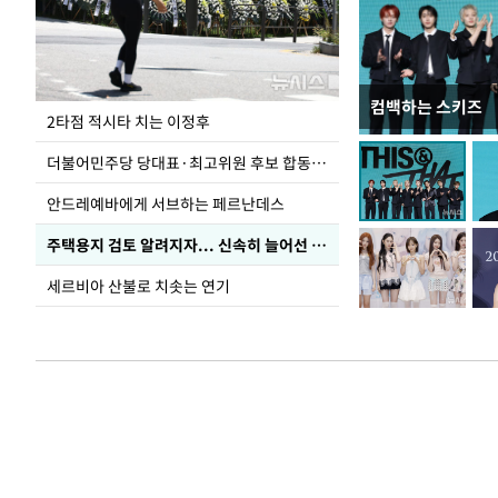
컴백하는 스키즈
청와대 일주일
2타점 적시타 치는 이정후
더불어민주당 당대표·최고위원 후보 합동연설회
안드레예바에게 서브하는 페르난데스
주택용지 검토 알려지자... 신속히 늘어선 '근조화환'
세르비아 산불로 치솟는 연기