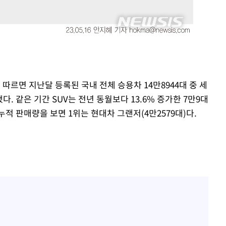
"창 3개 띄워도 답답함 없
1
네"…'폴드8 울트라', 일
써보니
오세훈 "용산공원 아파트,
2
학 뒤집는 것"
김도영·곽빈·안현민…오
3
집은 차기 메이저리거
따르면 지난달 등록된 국내 전체 승용차 14만8944대 중 세
'폭염 휴식기' 프로야구 1
4
했다. 같은 기간 SUV는 전년 동월보다 13.6% 증가한 7만9대
식 병행…"야외 훈련 해도
누적 판매량을 보면 1위는 현대차 그랜저(4만2579대)다.
휴머노이드부터 AI공장
5
M.AX 성과
'리센느 논란' 김선태, 
6
장 "다시 돌아올 생각?"
폭염에 장바구니 물가 들썩
7
수는 고온[폭염 속 경제는