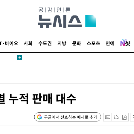
내일날씨]
 원해 아
IT·바이오
사회
수도권
지방
문화
스포츠
연예
보
견
별 누적 판매 대수
계속[다음
겠다"
구글에서 선호하는 매체로 추가
겨드려 죄