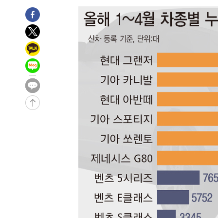
3시간 전 >
[속보]뉴욕증시 상승 마감…S&P 0.6% 나스닥 1.3%↑
-29525초 전 >
낮 최고 35도 '무더위'…동해안 시간당 30㎜ '강한 비'[
-28795초 전 >
[속보]이강인 "감독님이 원하는 마음 느꼈고, 많은 트로피
틀레티코 이적"
-28577초 전 >
수도권 40도 육박 '펄펄'…동해안 일부 지역엔 호의주의
-27546초 전 >
온열질환 사망자 3명 늘어…누적 환자 3000명 돌파
-21491초 전 >
강릉에 시간당 81.4㎜ 물폭탄…도로 잠기고 담벼락 붕괴
-17598초 전 >
백운산서 80년근 천종산삼 9뿌리 발견…감정가 1.3억원
-15308초 전 >
선재도서 해루질 나섰다 실종 60대, 닷새 만에 숨진 채 발
-12842초 전 >
남자 농구, 나고야 아시안게임서 '홈팀' 일본과 한일전
-12218초 전 >
여수 오동도 해상서 모터보트 전복…1명 사망·1명 실종
-8445초 전 >
극한폭염 한풀 꺾이지만…'낮 최고 35도' 무더위, 열대야 
주 날씨]
-5463초 전 >
축구협회 "압수수색·성접대 논란 사과…쇄신의 기회로 삼
-3980초 전 >
[속보]'압수수색·성접대 논란' 축구협회 "실망과 걱정 안
송"
2시간 전 >
'최고 37도' 폭염 지속…강원동해안 최대 150㎜ 비
3시간 전 >
[속보]뉴욕증시 상승 마감…S&P 0.6% 나스닥 1.3%↑