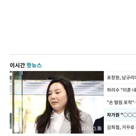
이시간
핫뉴스
하리수 "이혼 
"손 떨림 포착"