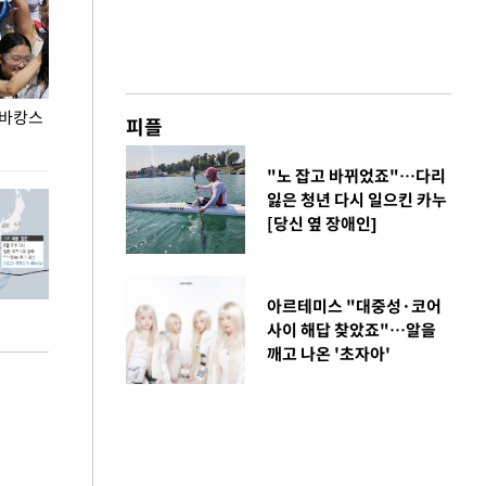
 바캉스
용산어린이정원 앞 즐비한 근조화환, 왜?
이번주 국회에는 
피플
"노 잡고 바뀌었죠"…다리
잃은 청년 다시 일으킨 카누
[당신 옆 장애인]
아르테미스 "대중성·코어
사이 해답 찾았죠"…알을
깨고 나온 '초자아'