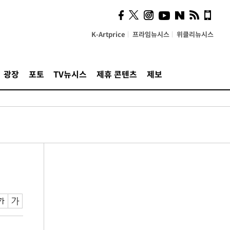
K-Artprice
프라임뉴시스
위클리뉴시스
광장
포토
TV뉴시스
제휴 콘텐츠
제보