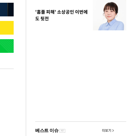
'홈플 피해' 소상공인 이번에
도 뒷전