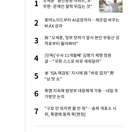
오세훈 "용산공원 아파트, 노
1
1
주일
무현·문재인 철학 뒤집는 것"
 노무현·문재인 철
휴머노이드부터 AI공장까지…제조업 바꾸는
2
2
M.AX 성과
승환·니퍼트가 콕
與 "오세훈, 정부 탓하기 앞서 본인 부동산 성
3
3
적표부터 돌아봐야"
0개 구단, 훈련·휴
[단독]'수사 11개월째' 김병기 제명 청원
4
4
 안전 최우선"
글…"국회 스스로 바로 세워달라"
까지…제조업 바꾸는
李 'ISA 재검토' 지시에 與 "바로 잡자" 野
5
5
"남 탓 쇼"
초췌한 근황…충주시
폭염 지속에 범정부 대응체계 가동…내일 추
6
6
가방안 논의
…품목별 희비, 변
"구호 안 외치면 물 안 줘"…송파 개표소 시
7
7
①]
위, 폭염에 동력 뚝[현장]