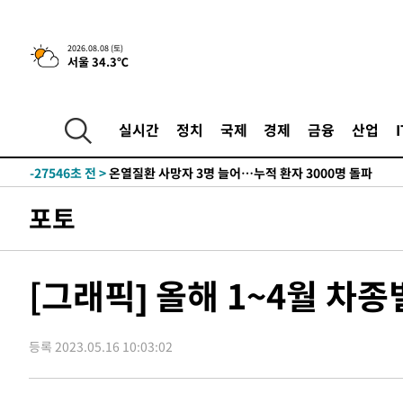
2026.08.08 (토)
서울 34.3℃
3시간 전 >
[속보]뉴욕증시 상승 마감…S&P 0.6% 나스닥 1.3%↑
-29525초 전 >
낮 최고 35도 '무더위'…동해안 시간당 30㎜ '강한 비'[
-28795초 전 >
[속보]이강인 "감독님이 원하는 마음 느꼈고, 많은 트로피
실시간
정치
국제
경제
금융
산업
틀레티코 이적"
-28577초 전 >
수도권 40도 육박 '펄펄'…동해안 일부 지역엔 호의주의
-27546초 전 >
온열질환 사망자 3명 늘어…누적 환자 3000명 돌파
-21491초 전 >
강릉에 시간당 81.4㎜ 물폭탄…도로 잠기고 담벼락 붕괴
포토
-17598초 전 >
백운산서 80년근 천종산삼 9뿌리 발견…감정가 1.3억원
-15308초 전 >
선재도서 해루질 나섰다 실종 60대, 닷새 만에 숨진 채 발
-12842초 전 >
남자 농구, 나고야 아시안게임서 '홈팀' 일본과 한일전
[그래픽] 올해 1~4월 차종
-12218초 전 >
여수 오동도 해상서 모터보트 전복…1명 사망·1명 실종
-8445초 전 >
극한폭염 한풀 꺾이지만…'낮 최고 35도' 무더위, 열대야 
주 날씨]
등록 2023.05.16 10:03:02
-5463초 전 >
축구협회 "압수수색·성접대 논란 사과…쇄신의 기회로 삼
-3980초 전 >
[속보]'압수수색·성접대 논란' 축구협회 "실망과 걱정 안
송"
2시간 전 >
'최고 37도' 폭염 지속…강원동해안 최대 150㎜ 비