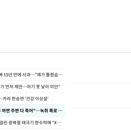
표창원, 남규리에 15년 만에 사과…"제가 틀렸습니다"
내가 먼저 제안…아기 못 낳아 미안"
…카라 한승연 '건강 이상설'
차가원 "○○○ 까면 주변 다 죽어"…녹취 폭로 파장
김희철, 거꾸로 걸린 광복절 태극기 현수막에 "X돌았네"