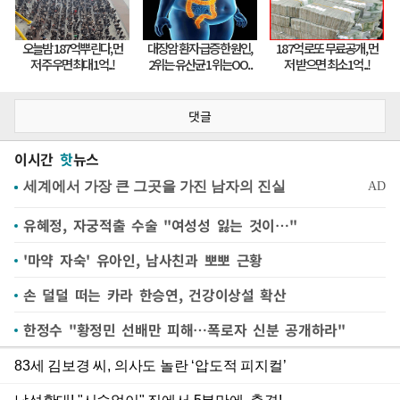
댓글
이시간
핫
뉴스
유혜정, 자궁적출 수술 "여성성 잃는 것이…"
'마약 자숙' 유아인, 남사친과 뽀뽀 근황
손 덜덜 떠는 카라 한승연, 건강이상설 확산
한정수 "황정민 선배만 피해…폭로자 신분 공개하라"