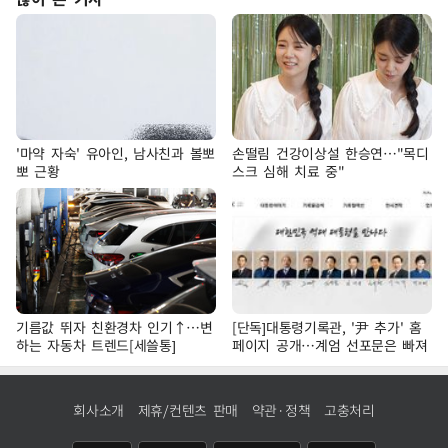
'마약 자숙' 유아인, 남사친과 볼뽀
손떨림 건강이상설 한승연…"목디
뽀 근황
스크 심해 치료 중"
기름값 뛰자 친환경차 인기↑…변
[단독]대통령기록관, '尹 추가' 홈
하는 자동차 트렌드[세쓸통]
페이지 공개…계엄 선포문은 빠져
회사소개
제휴/컨텐츠 판매
약관·정책
고충처리