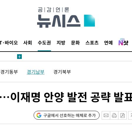
IT·바이오
사회
수도권
지방
문화
스포츠
연예
경기동부
경기남부
경기북부
…이재명 안양 발전 공략 발
구글에서 선호하는 매체로 추가