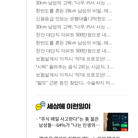
"주식 매일 사고판다"는 美 젊은
남성들…64%가 "나는 인생의
패배자“