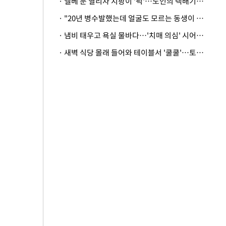
· 엘베 문 열리자 지팡이 '퍽'…노인의 택배기사 폭행 이유
· "20년 병수발했는데 얼굴도 모르는 동생이 유산 절반을"…배다른 형제 상속권 있을까
· 냄비 태우고 욕실 물바다…'치매 의심' 시어머니 검사 권유했다가 '날벼락'
· 새벽 식당 몰래 들어와 테이블서 '쿨쿨'…토사물 남기고 사라진 남성