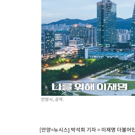
안양시, 공약.
[안양=뉴시스] 박석희 기자 = 이재명 더불어