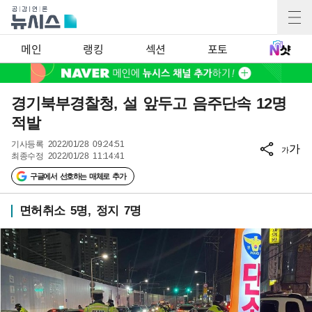
메인
랭킹
섹션
포토
경기북부경찰청, 설 앞두고 음주단속 12명
적발
기사등록
2022/01/28 09:24:51
가
가
최종수정
2022/01/28 11:14:41
구글에서 선호하는 매체로 추가
면허취소 5명, 정지 7명