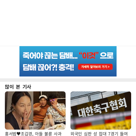
많이 본 기사
홍서범♥조갑경, 아들 불륜 사과
외국인 심판 성 접대 7경기 들여