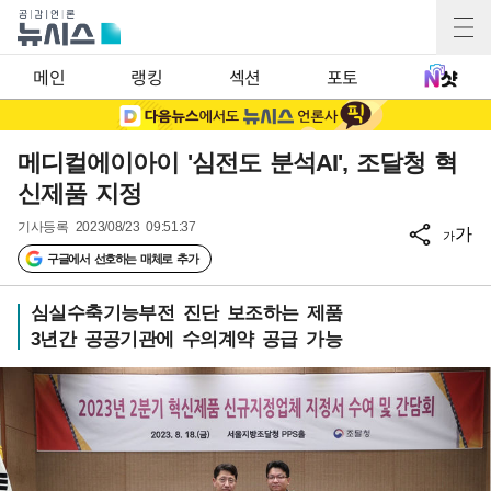
메인
랭킹
섹션
포토
메디컬에이아이 '심전도 분석AI', 조달청 혁
신제품 지정
기사등록
2023/08/23 09:51:37
가
가
구글에서 선호하는 매체로 추가
심실수축기능부전 진단 보조하는 제품
3년간 공공기관에 수의계약 공급 가능