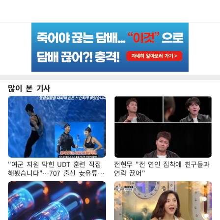
많이 본 기사
"여군 지원 막힌 UDT 훈련 직접
전현무 "전 연인 집착에 친구들과
해봤습니다"…707 출신 女유튜버
연락 끊어"
'완벽 소화'