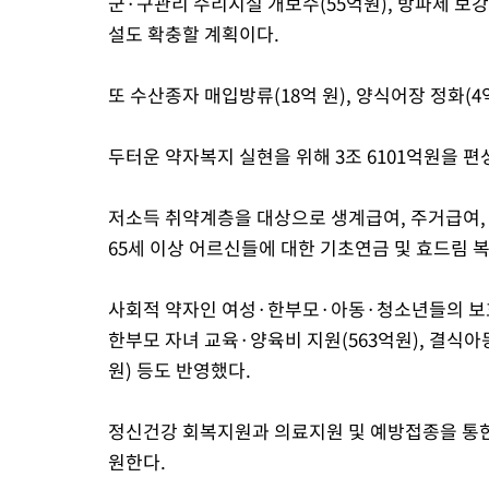
군·구관리 수리시설 개보수(55억원), 방파제 보강 
설도 확충할 계획이다.
또 수산종자 매입방류(18억 원), 양식어장 정화(
두터운 약자복지 실현을 위해 3조 6101억원을 편
저소득 취약계층을 대상으로 생계급여, 주거급여, 긴
65세 이상 어르신들에 대한 기초연금 및 효드림 복
사회적 약자인 여성·한부모·아동·청소년들의 보호
한부모 자녀 교육·양육비 지원(563억원), 결식아
원) 등도 반영했다.
정신건강 회복지원과 의료지원 및 예방접종을 통한
원한다.