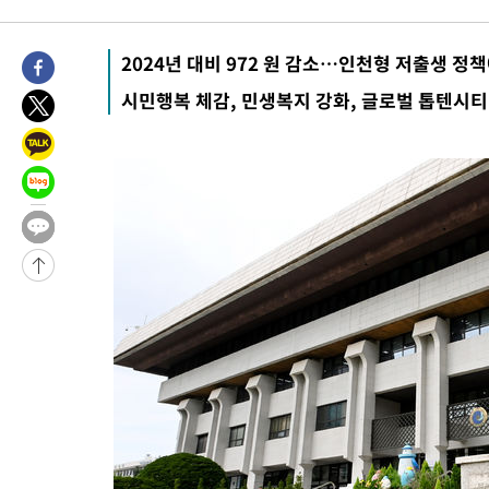
차'
-10249초 전 >
콜롬비아 신임 우파 대통령 취임 하루만에 차량폭탄 폭발 사건
-3843초 전 >
튀르키예 외무장관, "메카 3국 방위협정은 이란이 목표 아냐 " 
2024년 대비 972 원 감소…인천형 저출생 정책
-1051초 전 >
이군이 불법 군시설 건설한 레바논 남부에서 레바논군 3명 폭발로
시민행복 체감, 민생복지 강화, 글로벌 톱텐시티
상
30분 전 >
[속보]美중부 사령관, 이스라엘 긴급방문 다중화된 전선 상황 논의
1시간 전 >
美 국방부, 켄달 전 공군장관 보안허가 취소…“에어포스원 기밀정보
론 누출”
1시간 전 >
‘축구의 신’ 아르헨티나 축구 선수 메시의 부친 지병 별세
1시간 전 >
“美 이란전 무기 소진…북한과 분쟁시 주한 미군 취약해질 수 있어”