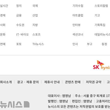
실시간
정치
국제
기자수첩
스토리칼럼
경제
금융
산업
아트클럽
기고
사회
수도권
지방
인터뷰
기획특집
문화
IT·바이오
스포츠
섹션코너
데일리뉴시
연예
포토
TV뉴시스
인사
부고
동정
회사소개
광고 · 제휴 문의
제휴사 안내
콘텐츠 판매
저작권 규약
고
대표이사 : 염영남
주소 : 서울 중구 퇴계로 1
발행인 : 염영남
편집인 : 염영남
고충처리인
뉴시스의 모든 콘텐츠는 저작권법의 보호를 받는 바, 무