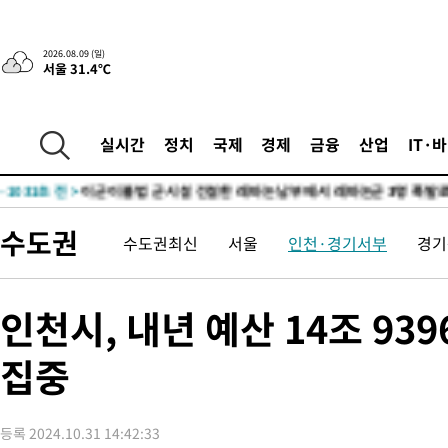
-25124초 전 >
'2경기 연속 침묵' 손흥민, 톨루카전 68분만 뛰고 슈팅 0개
-23876초 전 >
이강인, 오늘 서울서 AT마드리드 입단식…'전례 없는 특급대우
2026.08.09 (일)
서울 31.4℃
-10758초 전 >
'여긴 20도, 저긴 50도'…열화상 카메라로 본 폭염 저감시설 '
차'
-10229초 전 >
콜롬비아 신임 우파 대통령 취임 하루만에 차량폭탄 폭발 사건
-3823초 전 >
튀르키예 외무장관, "메카 3국 방위협정은 이란이 목표 아냐 " 
실시간
정치
국제
경제
금융
산업
IT·
-1031초 전 >
이군이 불법 군시설 건설한 레바논 남부에서 레바논군 3명 폭발로
상
30분 전 >
[속보]美중부 사령관, 이스라엘 긴급방문 다중화된 전선 상황 논의
1시간 전 >
美 국방부, 켄달 전 공군장관 보안허가 취소…“에어포스원 기밀정보
수도권
수도권최신
서울
인천·경기서부
경기
론 누출”
1시간 전 >
‘축구의 신’ 아르헨티나 축구 선수 메시의 부친 지병 별세
1시간 전 >
“美 이란전 무기 소진…북한과 분쟁시 주한 미군 취약해질 수 있어”
-30580초 전 >
[속보]장은수, KLPGA 제주삼다수 역전 우승…데뷔 10년 차에
인천시, 내년 예산 14조 9
정상
-25945초 전 >
"얼마나 더웠으면"…안동 물길공원서 헤엄친 구렁이 '소동'
집중
-25872초 전 >
손흥민, 68분 뛰고 2경기 침묵…LAFC, 톨루카에 1-0 승리(종합
-25144초 전 >
'2경기 연속 침묵' 손흥민, 톨루카전 68분만 뛰고 슈팅 0개
-23896초 전 >
이강인, 오늘 서울서 AT마드리드 입단식…'전례 없는 특급대우
등록 2024.10.31 14:42:33
-10778초 전 >
'여긴 20도, 저긴 50도'…열화상 카메라로 본 폭염 저감시설 '