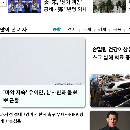
피
金·宋, '선거 책임'
도하기 위해 양도소득세 중과
공세…鄭 "반명 외치
실거주 의무 이행도 일정기
며 분열"
로
많이 본 기사
종합
정치
국제
경제
금융
손떨림 건강이상
스크 심해 치료 중
'마약 자숙' 유아인, 남사친과 볼뽀
뽀 근황
과거 성 접대 7경기서 한국 축구 무패…FIFA 징
계 가능성은