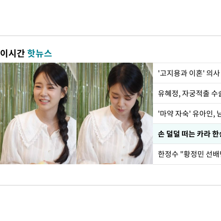
이시간
핫뉴스
'고지용과 이혼' 의사
유혜정, 자궁적출 수
'마약 자숙' 유아인,
손 덜덜 떠는 카라 