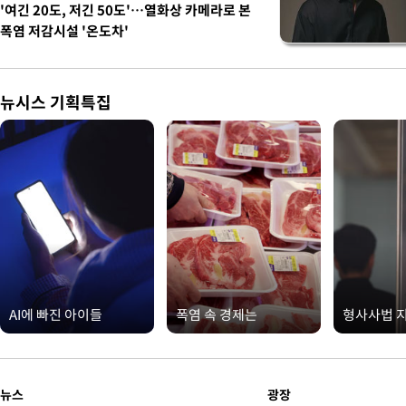
'여긴 20도, 저긴 50도'…열화상 카메라로 본
폭염 저감시설 '온도차'
뉴시스 기획특집
AI에 빠진 아이들
폭염 속 경제는
형사사법 
뉴스
광장