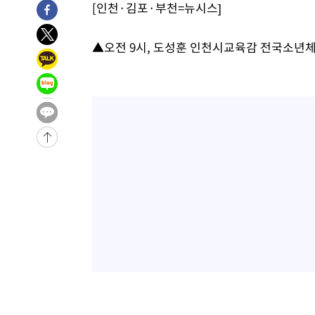
19분 전 >
트럼프, 이란 추가 요구에 "저강도 대응…이건 체스게임"
[인천·김포·부천=뉴시스]
-29765초 전 >
대포통장 107개로 불법도박 수익 5062억 세탁…19명 
-28242초 전 >
[속보]이 대통령 "2028년 중순까지 광주 군공항 기능 다
▲오전 9시, 도성훈 인천시교육감 전국소년체
으로 임시 배치해 산단 조기 착공"
-25392초 전 >
포항스틸야드 관중석 천장 석재 낙하…K리그 전구장 긴급
-14040초 전 >
[속보]'전장연 시위' 1호선 용산역 상행선 무정차 통과 종
-12518초 전 >
[속보]코스닥 지수 5%대 급등에 '매수 사이드카' 발동
-9804초 전 >
[속보]원·달러 환율, 오전 9시 1410.3원
-9542초 전 >
[속보]코스닥, 8.85포인트(1.11%) 오른 807.66 개장
-9538초 전 >
[속보]코스피, 47.56포인트(0.76%) 오른 6306.33 개장
-7974초 전 >
[속보]지하철 1호선 상행선 용산역 무정차 통과…"집회·
-6299초 전 >
'낮 최고 34도' 전국 더위 지속…강원·경상권 오전 비
-4947초 전 >
파키스탄 보안군, 대 테러작전으로 남서부의 무장세력 소탕전
살해
-3494초 전 >
인천 앞바다 연락두절 모터보트 승선원 3명 전원 구조
-3163초 전 >
이집트, 가자 협상 당사자들에게 약속이행과 방해금지 촉구
19분 전 >
트럼프, 이란 추가 요구에 "저강도 대응…이건 체스게임"