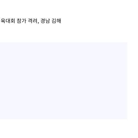
검거
른 군공항
육대회 참가 격려, 경남 김해
 점검
료
시위"
..15명