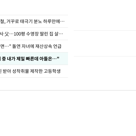
희철, 거꾸로 태극기 분노 하루만에…
오지헌 "일타강사 父…100평 수영장 딸린 집 살았다"
으면…" 돌연 자녀에 재산상속 언급
래 중 내가 제일 빠른데 아들은…"
진 받아 성착취물 제작한 고등학생