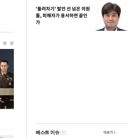
'돌려차기' 발언 선 넘은 의원
들, 피해자가 용서하면 끝인
가
국립중앙박물관, 오는 11일부터 '추사 김정희와
사진으로 보는 
그의 동반자' 개최