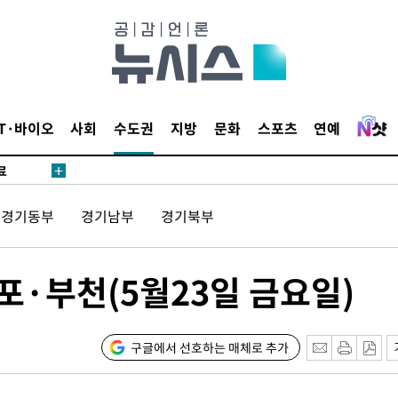
검거
른 군공항
IT·바이오
사회
수도권
지방
문화
스포츠
연예
 점검
료
경기동부
경기남부
경기북부
포·부천(5월23일 금요일)
시위"
..15명
구글에서 선호하는 매체로 추가