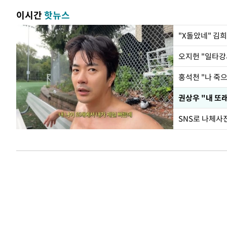
이시간
핫뉴스
"X돌았네" 김
홍석천 "나 죽
권상우 "내 또
SNS로 나체사