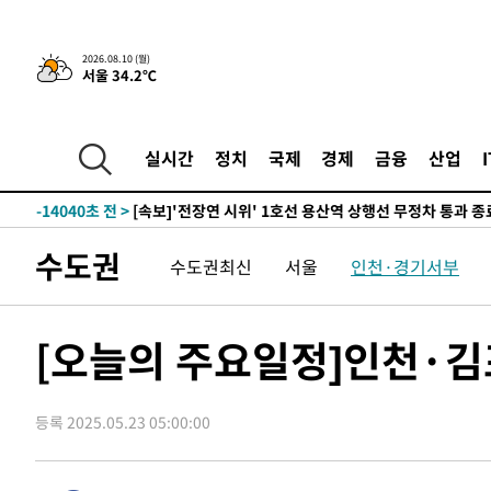
2026.08.10 (월)
19분 전 >
트럼프, 이란 추가 요구에 "저강도 대응…이건 체스게임"
서울 34.2℃
-29765초 전 >
대포통장 107개로 불법도박 수익 5062억 세탁…19명 
-28242초 전 >
[속보]이 대통령 "2028년 중순까지 광주 군공항 기능 다
실시간
정치
국제
경제
금융
산업
으로 임시 배치해 산단 조기 착공"
-25392초 전 >
포항스틸야드 관중석 천장 석재 낙하…K리그 전구장 긴급
-14040초 전 >
[속보]'전장연 시위' 1호선 용산역 상행선 무정차 통과 종
-12518초 전 >
[속보]코스닥 지수 5%대 급등에 '매수 사이드카' 발동
-9804초 전 >
[속보]원·달러 환율, 오전 9시 1410.3원
수도권
수도권최신
서울
인천·경기서부
-9542초 전 >
[속보]코스닥, 8.85포인트(1.11%) 오른 807.66 개장
-9538초 전 >
[속보]코스피, 47.56포인트(0.76%) 오른 6306.33 개장
[오늘의 주요일정]인천·김
-7974초 전 >
[속보]지하철 1호선 상행선 용산역 무정차 통과…"집회·
-6299초 전 >
'낮 최고 34도' 전국 더위 지속…강원·경상권 오전 비
-4947초 전 >
파키스탄 보안군, 대 테러작전으로 남서부의 무장세력 소탕전
등록 2025.05.23 05:00:00
살해
-3494초 전 >
인천 앞바다 연락두절 모터보트 승선원 3명 전원 구조
-3163초 전 >
이집트, 가자 협상 당사자들에게 약속이행과 방해금지 촉구