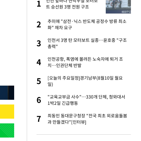
기'
인천 앞바다 연락두절 모터보
1
1
트 승선원 3명 전원 구조
재산 상속' 언급했다
추미애 "삼전·닉스 반도체 공정수 방류 최소
2
2
화" 재차 요구
 2차 점검회의…광
인천서 3명 탄 모터보트 실종…윤호중 "구조
3
3
 예외 등 논의
총력"
…취임 후 최저치 또
인천공항, 폭염에 몰려든 노숙자에 퇴거 조
4
4
치…인권단체 반발
"…황희 '버스 하우
[오늘의 주요일정]경기남부(8월10일 월요
5
5
일)
이문세·노사연과
"교육교부금 사수"…330개 단체, 청와대서
6
6
1박2일 긴급행동
년들…자발적 실업급
최동민 동대문구청장 "전국 최초 외로움돌봄
7
7
과 만들겠다"[인터뷰]