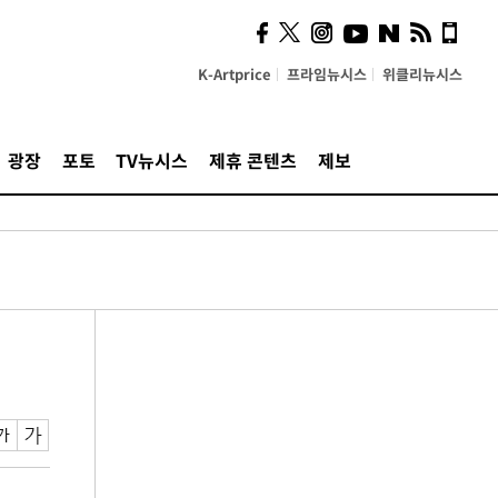
K-Artprice
프라임뉴시스
위클리뉴시스
광장
포토
TV뉴시스
제휴 콘텐츠
제보