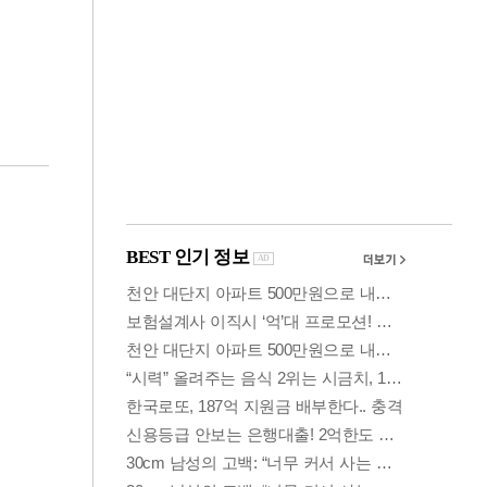
금융
정
6천선 갇힌 코스피…
 부
반도체 주주환원땐
반등할까