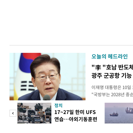
오늘의 헤드라인
"李 "호남 반도
광주 군공항 기능
이재명 대통령은 10일
"국방부는 2028년 중
으로 임시 배치해서 광
정치
조기에 활용될 수 있도
뜸하더
17~27일 한미 UFS
대통령은 이날 오후 청
연습…야외기동훈련
차 민관합동 점검회의'
과 포
14건