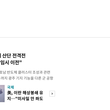
체 산단 전격전
 임시 이전"
 호남 반도체 클러스터 조성과 관련
순까지 광주 기지 기능을 다른 군 공항
주 군 공항 부지가 반도체 산업 단지로
국제
경제
록 조치해 주면 좋겠다"고 밝혔다. 이
美, 이란 해상봉쇄 유
"세부담 강화, 공
와대에서 주재한 '메가프로젝트 제2
지…"미사일 안 쏴도
성 높여" "전월세
에서 "호남 반도체 클러스터의 경
타격"
작용"