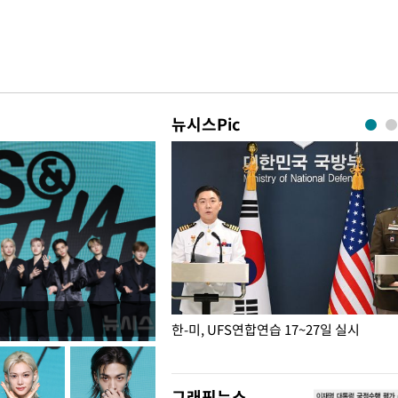
뉴시스Pic
 ATM 데뷔한 이강인
한-미, UFS연합연습 17~27일 실시
그래픽뉴스