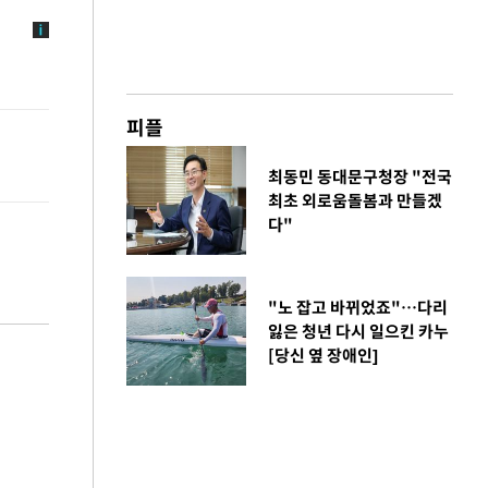
피플
최동민 동대문구청장 "전국
최초 외로움돌봄과 만들겠
다"
"노 잡고 바뀌었죠"…다리
잃은 청년 다시 일으킨 카누
[당신 옆 장애인]