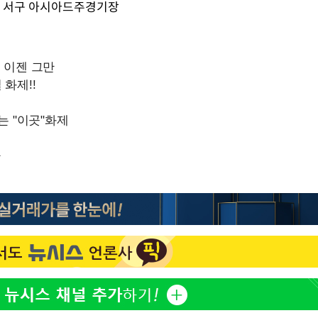
김희철, 결국 '거꾸로 태극
1
, 서구 아시아드주경기장
사과 "깊게 보지 못했다"
홍석천, 입양 두 자녀에 '
2
이 대통령, 메가프로젝트
3
주 군공항 이전·주 52시간
이 대통령 지지율 43.3%
4
경신[리얼미터]
"한남 더 휠·반포터 자이
5
스'에 쏟아진 AI 조롱 밈
김제동, 방송 뜸하더니…
6
전시회서 포착
1년도 안 돼 짐싸는 청
7
여 역효과 우려