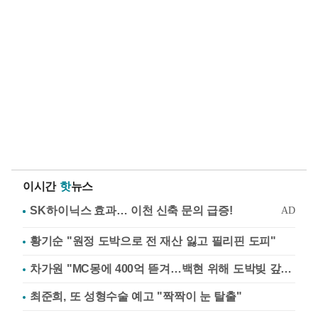
이시간
핫
뉴스
황기순 "원정 도박으로 전 재산 잃고 필리핀 도피"
차가원 "MC몽에 400억 뜯겨…백현 위해 도박빚 갚아줘"
최준희, 또 성형수술 예고 "짝짝이 눈 탈출"