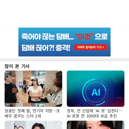
많이 본 기사
정웅인 첫째 딸, 연기자 지망…또
정부, 전 산업에 'AI 옷' 입힌다…
배우 꿈꾸는 스타 2세
AI 로봇 연 1000대 보급 추진