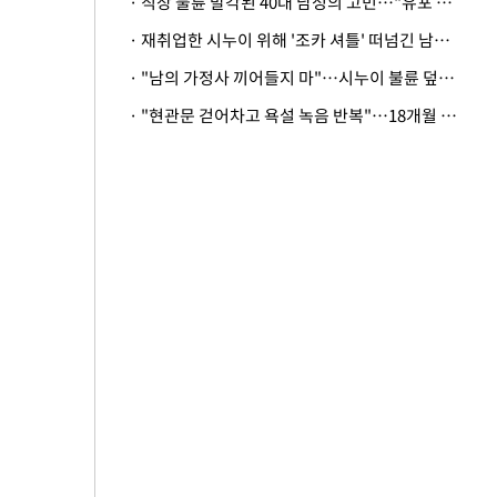
· 직장 불륜 발각된 40대 남성의 고민…"유포 동료 명예훼손·협박죄 고소 가능할까"
· 재취업한 시누이 위해 '조카 셔틀' 떠넘긴 남편…아내 "난 못한다"
· "남의 가정사 끼어들지 마"…시누이 불륜 덮으려는 남편에 억울한 아내
· "현관문 걷어차고 욕설 녹음 반복"…18개월 아기 키우는 집 뒤흔든 '앞집의 비극'