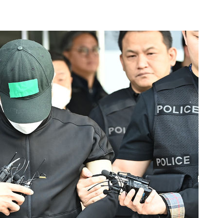
압수수색
 등 9곳
요 선제 대
단
무'
 마쳐
부장 기소
"
협회
 교수…이
 절차 개시
액