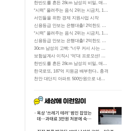
옥상 '쓰레기 테러' 범인 잡았는
데…과태료 3만원 처분에 숙박업
주 허탈