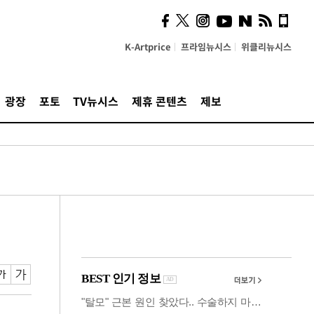
시, 스마트폰 액세서리에
NFC 더했다
K-Artprice
프라임뉴시스
위클리뉴시스
광장
포토
TV뉴시스
제휴 콘텐츠
제보