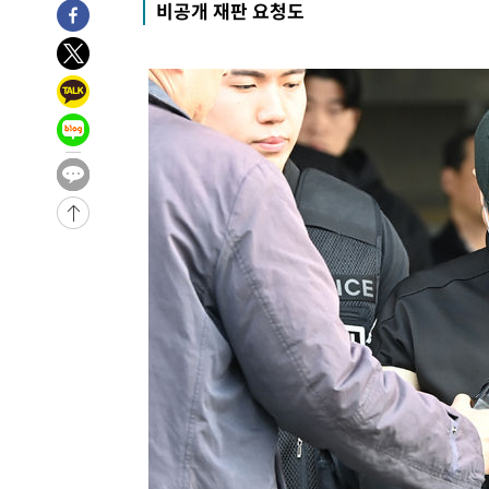
-4963초 전 >
[속보]경찰·노동부, HL만도 평택사업장 끼임 사망 관련 
비공개 재판 요청도
-4844초 전 >
[속보]합수본, '투표율 허위 입력' 중앙·서울·경기도 선관위
압수수색
-32096초 전 >
SK하이닉스, 용인·청주 팹에 54조 투자…"AI 메모리 수
응"
-28952초 전 >
여자배구 이재영·이다영 자매, 아제르바이잔 투란VC 입
-28205초 전 >
외국인 심판 성 접대 7경기 들여다보니…한국 축구 '5승 2
-27939초 전 >
[속보]코스닥, 2.86포인트(0.36%) 내린 798.81마감
-27892초 전 >
[속보]코스피, 6200선 약보합…0.60% 내린 6258.77에
-27872초 전 >
[속보]원·달러 환율, 7.7원 내린 1416.1원 마감
-27761초 전 >
[속보] 노원서 40.1도 관측…서울, 2018년 이후 첫 40도
-24851초 전 >
[속보]종합특검, '계엄 수용공간 확보' 신용해 前교정본
-23724초 전 >
외신들도 주목한 韓축구 파문…"국민적 공분에 수사 재개
-23695초 전 >
11시간 압수수색에 성접대 파문까지…'쑥대밭' 된 축구
-22717초 전 >
[속보]규제합리화위원회 부위원장에 김태유 서울대 공대
병태 후임
-19075초 전 >
[속보]국힘 윤리위, '돌려차기 발언' 진종오·서범수 징계
-14400초 전 >
[속보] 7월 중국 수출 23.9%↑ 수입 27.5%↑…무역총
25.3%↑
-11560초 전 >
[속보]'채상병 순직 책임' 임성근, 항소심도 징역 3년