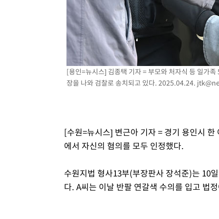
-11426초 전 >
[속보]종합특검, '관저이전 봐주기 감사' 유병호 구속기소
-8026초 전 >
민주 콩고 에볼라환자 4천명 돌파, 4053명 발생 1850명 
-7276초 전 >
[속보]'300억원대 사기 혐의' 차가원 대표 구속 송치
-6470초 전 >
"미 전국적 살모네라 식중독 원인은 멕시코산 할라피뇨"-- 
-4983초 전 >
[속보]경찰·노동부, HL만도 평택사업장 끼임 사망 관련 
[용인=뉴시스] 김종택 기자 = 부모와 처자식 등 일가족
-4864초 전 >
[속보]합수본, '투표율 허위 입력' 중앙·서울·경기도 선관위
장을 나와 검찰로 송치되고 있다. 2025.04.24.
jtk@n
압수수색
[수원=뉴시스] 변근아 기자 = 경기 용인시 한
에서 자신의 혐의를 모두 인정했다.
수원지법 형사13부(부장판사 장석준)는 10일
다. A씨는 이날 반팔 연갈색 수의를 입고 법정