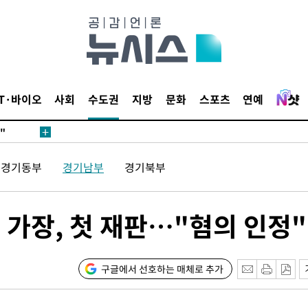
무'
 마쳐
IT·바이오
사회
수도권
지방
문화
스포츠
연예
부장 기소
"
협회
 교수…이
경기동부
경기남부
경기북부
 절차 개시
액
대 가장, 첫 재판…"혐의 인정"
사망
구글에서 선호하는 매체로 추가
CDC