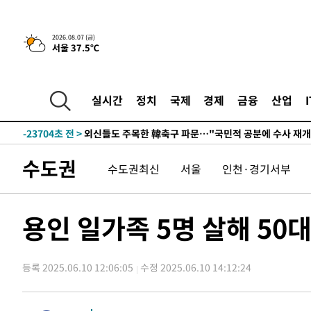
-28185초 전 >
외국인 심판 성 접대 7경기 들여다보니…한국 축구 '5승 2
-27919초 전 >
[속보]코스닥, 2.86포인트(0.36%) 내린 798.81마감
2026.08.07 (금)
-27872초 전 >
[속보]코스피, 6200선 약보합…0.60% 내린 6258.77에
서울 37.5℃
-27852초 전 >
[속보]원·달러 환율, 7.7원 내린 1416.1원 마감
-27741초 전 >
[속보] 노원서 40.1도 관측…서울, 2018년 이후 첫 40도
실시간
정치
국제
경제
금융
산업
-24831초 전 >
[속보]종합특검, '계엄 수용공간 확보' 신용해 前교정본
-23704초 전 >
외신들도 주목한 韓축구 파문…"국민적 공분에 수사 재개
-23675초 전 >
11시간 압수수색에 성접대 파문까지…'쑥대밭' 된 축구
-22697초 전 >
[속보]규제합리화위원회 부위원장에 김태유 서울대 공대
수도권
수도권최신
서울
인천·경기서부
병태 후임
-19055초 전 >
[속보]국힘 윤리위, '돌려차기 발언' 진종오·서범수 징계
-14380초 전 >
[속보] 7월 중국 수출 23.9%↑ 수입 27.5%↑…무역총
용인 일가족 5명 살해 50
25.3%↑
-11540초 전 >
[속보]'채상병 순직 책임' 임성근, 항소심도 징역 3년
-11406초 전 >
[속보]종합특검, '관저이전 봐주기 감사' 유병호 구속기소
-8006초 전 >
민주 콩고 에볼라환자 4천명 돌파, 4053명 발생 1850명 
등록 2025.06.10 12:06:05
수정 2025.06.10 14:12:24
-7256초 전 >
[속보]'300억원대 사기 혐의' 차가원 대표 구속 송치
-6450초 전 >
"미 전국적 살모네라 식중독 원인은 멕시코산 할라피뇨"-- 