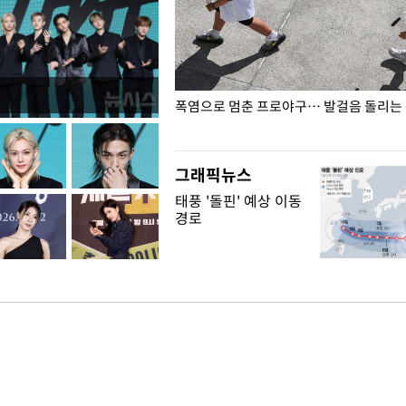
전남광주… 열화상 카메라에 담긴
폭염으로 멈춘 프로야구… 발걸음 돌리는
그래픽뉴스
태풍 '돌핀' 예상 이동
경로