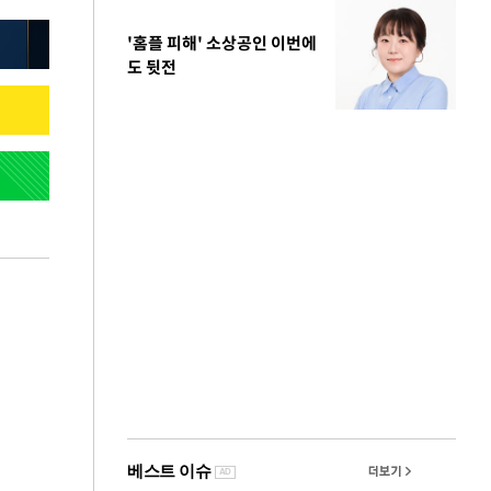
'홈플 피해' 소상공인 이번에
도 뒷전