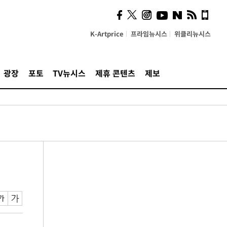
K-Artprice
프라임뉴시스
위클리뉴시스
광장
포토
TV뉴시스
제휴 콘텐츠
제보