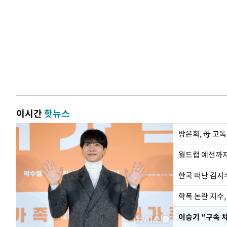
이시간
핫뉴스
방은희, 母 고독
월드컵 예선까지
한국 떠난 김지
학폭 논란 지수
이승기 "구속 차