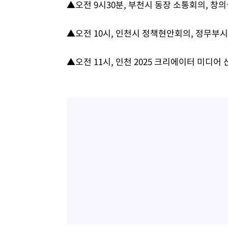
▲오전 9시30분, 부천시 동장 소통회의, 창
2시간 전 >
'월드컵 탈락 후폭풍' 축구협회…초유의 압수수색에 '충격·당
2시간 전 >
서울 낮 37.9도, 올여름 최고치 경신…영등포 순간 '40도'
▲오전 10시, 인천시 정책현안회의, 정무부
2시간 전 >
[속보]종합특검, 대검 추가 압수수색…내란 중요임무종사 혐
3시간 전 >
[속보]코스닥, 800p 회복…0.26% 오른 801.67 마감
▲오전 11시, 인천 2025 크리에이터 미디
3시간 전 >
[속보]코스피, 301.88포인트(4.58%) 내린 6296.38 마감
3시간 전 >
[속보]원·달러 환율, 0.7원 내린 1423.8원 마감
4시간 전 >
"여기 떨어졌다"…다누리, 스페이스X 로켓 달 충돌 흔적 포착
5시간 전 >
손흥민, 5경기 연속골 실패…LAFC는 승부차기 끝 과달라하라
7시간 전 >
내일까지 39도 '펄펄'…기상청 "태풍 지나며 폭염 잠시 꺾인