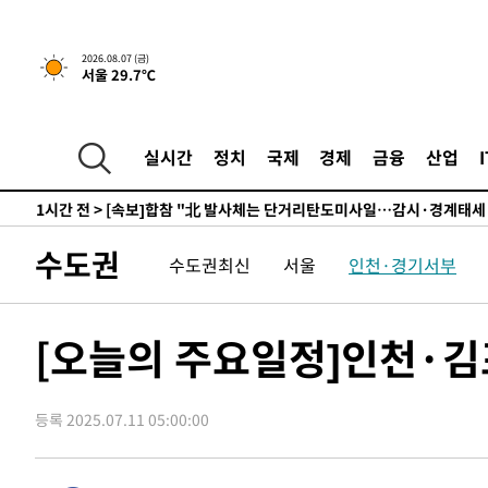
7시간 전 >
내일까지 39도 '펄펄'…기상청 "태풍 지나며 폭염 잠시 꺾인
-11958초 전 >
'월드컵 탈락 후폭풍' 축구협회…11시간 걸린 초유의 압
2026.08.07 (금)
서울 29.7℃
합)
-11394초 전 >
[속보] 뉴욕증시, 혼조 출발…나스닥 0.3%↓, 다우 0.1
-10187초 전 >
축구협회, 15년 전 심판 성 접대 파문에 "현재는 내부 지
-8872초 전 >
경찰, '홍명보는 2순위' 결론냈던 스포츠윤리센터도 압수
실시간
정치
국제
경제
금융
산업
1시간 전 >
[속보]합참 "北 발사체는 단거리탄도미사일…감시·경계태세
1시간 전 >
日방위성, 北이 동해로 쏜 발사체는 탄도미사일 가능성
2시간 전 >
[속보] SKT, 에이닷 서비스 장애 발생…"원인 파악 중"
수도권
수도권최신
서울
인천·경기서부
2시간 전 >
[속보]합참 "북, 동해상으로 미상 발사체 발사"
2시간 전 >
'낮 최고 39도' 불볕더위…한밤 열대야도 계속[내일날씨]
2시간 전 >
[속보]7~9일 프로야구 3연전도 폭염 취소…11일 재개
[오늘의 주요일정]인천·김
2시간 전 >
"韓 외환시장 개입 관측 배경엔 美의 대한국 무역적자 있어"
2시간 전 >
'월드컵 탈락 후폭풍' 축구협회…초유의 압수수색에 '충격·당
등록 2025.07.11 05:00:00
2시간 전 >
서울 낮 37.9도, 올여름 최고치 경신…영등포 순간 '40도'
2시간 전 >
[속보]종합특검, 대검 추가 압수수색…내란 중요임무종사 혐
3시간 전 >
[속보]코스닥, 800p 회복…0.26% 오른 801.67 마감