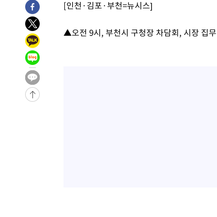
[인천·김포·부천=뉴시스]
3시간 전 >
[속보]코스피, 301.88포인트(4.58%) 내린 6296.38 마감
3시간 전 >
[속보]원·달러 환율, 0.7원 내린 1423.8원 마감
▲오전 9시, 부천시 구청장 차담회, 시장 집
4시간 전 >
"여기 떨어졌다"…다누리, 스페이스X 로켓 달 충돌 흔적 포착
5시간 전 >
손흥민, 5경기 연속골 실패…LAFC는 승부차기 끝 과달라하라
7시간 전 >
내일까지 39도 '펄펄'…기상청 "태풍 지나며 폭염 잠시 꺾인
-11958초 전 >
'월드컵 탈락 후폭풍' 축구협회…11시간 걸린 초유의 압
합)
-11394초 전 >
[속보] 뉴욕증시, 혼조 출발…나스닥 0.3%↓, 다우 0.1
-10187초 전 >
축구협회, 15년 전 심판 성 접대 파문에 "현재는 내부 지
-8872초 전 >
경찰, '홍명보는 2순위' 결론냈던 스포츠윤리센터도 압수
1시간 전 >
[속보]합참 "北 발사체는 단거리탄도미사일…감시·경계태세
1시간 전 >
日방위성, 北이 동해로 쏜 발사체는 탄도미사일 가능성
2시간 전 >
[속보] SKT, 에이닷 서비스 장애 발생…"원인 파악 중"
2시간 전 >
[속보]합참 "북, 동해상으로 미상 발사체 발사"
2시간 전 >
'낮 최고 39도' 불볕더위…한밤 열대야도 계속[내일날씨]
2시간 전 >
[속보]7~9일 프로야구 3연전도 폭염 취소…11일 재개
2시간 전 >
"韓 외환시장 개입 관측 배경엔 美의 대한국 무역적자 있어"