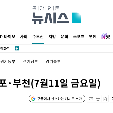
다"
수수색(종
4%↑
침 준수"
수색
IT·바이오
사회
수도권
지방
문화
스포츠
연예
 강화"
경기동부
경기남부
경기북부
포·부천(7월11일 금요일)
황'
구글에서 선호하는 매체로 추가
의