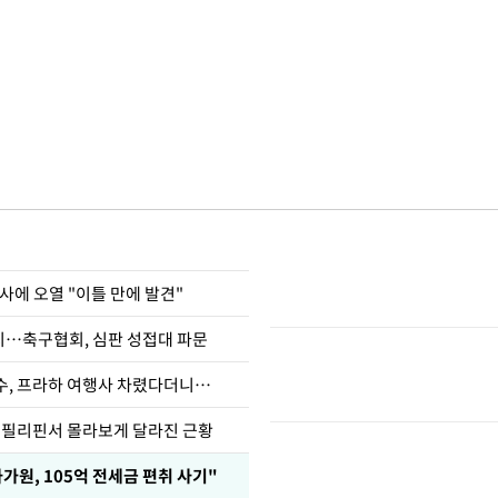
사에 오열 "이틀 만에 발견"
…축구협회, 심판 성접대 파문
수, 프라하 여행사 차렸다더니…
, 필리핀서 몰라보게 달라진 근황
가원, 105억 전세금 편취 사기"