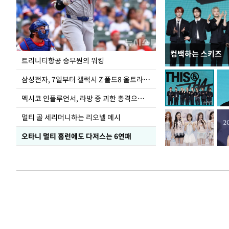
컴백하는 스키즈
입추 하루 앞둔 
트리니티항공 승무원의 워킹
폭염
삼성전자, 7일부터 갤럭시 Z 폴드8 울트라·폴드8·플립8 출시
멕시코 인플루언서, 라방 중 괴한 총격으로 사망
멀티 골 세리머니하는 리오넬 메시
오타니 멀티 홈런에도 다저스는 6연패