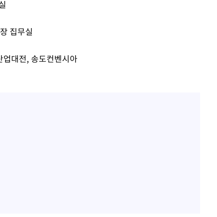
아이유, 장기하 '별일 없이 
1
의실
다' 선곡…쿨한 일상 공개
황'
시장 집무실
효린 "절친에게 남친 빼
2
의
만 안 있어"
어 산업대전, 송도컨벤시아
축구협회, 15년 전 심판 
3
재는 내부 지침 준수"
방은희, 母 고독사에 오열 
4
 격파
[속보] SKT, 에이닷 서
다"
5
인 파악 중"
김지수, '여행사 대표' 변
6
니…"
극한 폭염에 프로야구 9
7
재개