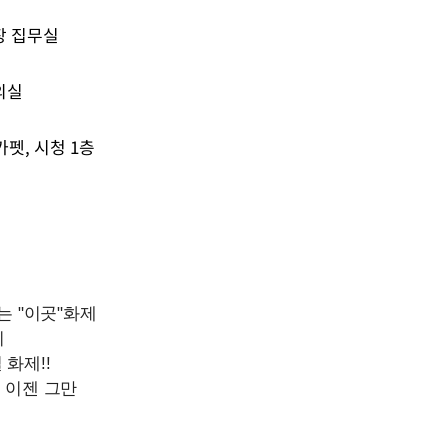
장 집무실
의실
카펫, 시청 1층