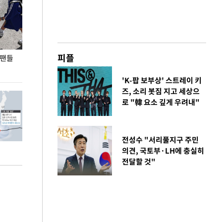
피플
 팬들
이 대통령, '청년 대책 속도 높여야…폭염 문제도
입추 코앞인데 전
총력 대응'
'K-팝 보부상' 스트레이 키
즈, 소리 봇짐 지고 세상으
로 "韓 요소 깊게 우려내"
전성수 "서리풀지구 주민
의견, 국토부·LH에 충실히
전달할 것"