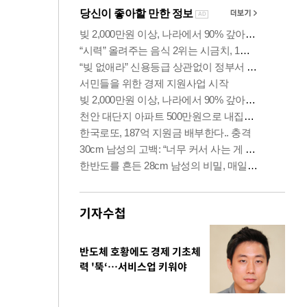
기자수첩
반도체 호황에도 경제 기초체
력 '뚝‘…서비스업 키워야