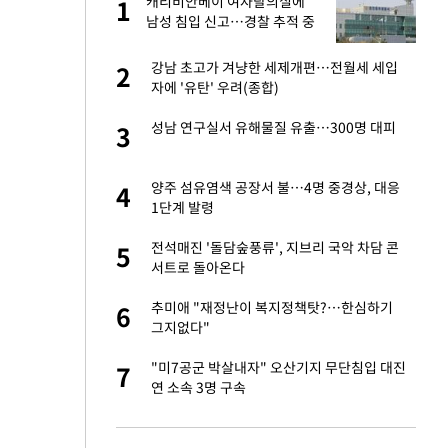
산
캐리비안베이 여자탈의실에
1
1
남성 침입 신고…경찰 추적 중
앗겨…지금이라면 가
강남 초고가 겨냥한 세제개편…전월세 세입
2
2
자에 '유탄' 우려(종합)
성 접대 파문에 "현
성남 연구실서 유해물질 유출…300명 대피
3
3
"이틀 만에 발견"
양주 섬유염색 공장서 불…4명 중경상, 대응
4
4
1단계 발령
비스 장애 발생…"원
전석매진 '돌담숲풍류', 지브리 국악 차담 콘
5
5
서트로 돌아온다
신 근황 "가볼 만하
추미애 "재정난이 복지정책탓?…한심하기
6
6
그지없다"
일까지 취소…11일
"미7공군 박살내자" 오산기지 무단침입 대진
7
7
연 소속 3명 구속