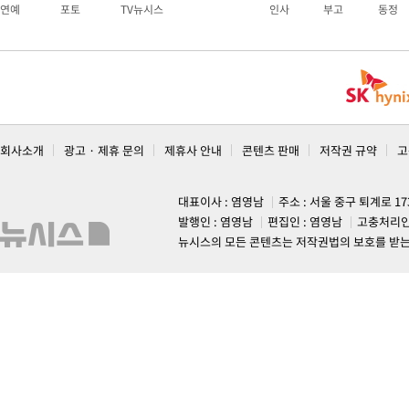
연예
포토
TV뉴시스
인사
부고
동정
회사소개
광고 · 제휴 문의
제휴사 안내
콘텐츠 판매
저작권 규약
고
대표이사 : 염영남
주소 : 서울 중구 퇴계로 1
발행인 : 염영남
편집인 : 염영남
고충처리인
뉴시스의 모든 콘텐츠는 저작권법의 보호를 받는 바, 무