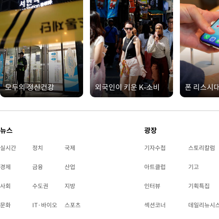
모두의 정신건강
외국인이 키운 K-소비
폰 리스시
뉴스
광장
실시간
정치
국제
기자수첩
스토리칼럼
경제
금융
산업
아트클럽
기고
사회
수도권
지방
인터뷰
기획특집
문화
IT·바이오
스포츠
섹션코너
데일리뉴시