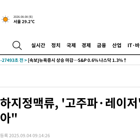
2026.08.08 (토)
서울 29.2℃
실시간
정치
국제
경제
금융
산업
IT·
-27493초 전 >
[속보]뉴욕증시 상승 마감…S&P 0.6% 나스닥 1.3%↑
하지정맥류, '고주파·레이저
아"
등록 2025.09.04 09:14:26