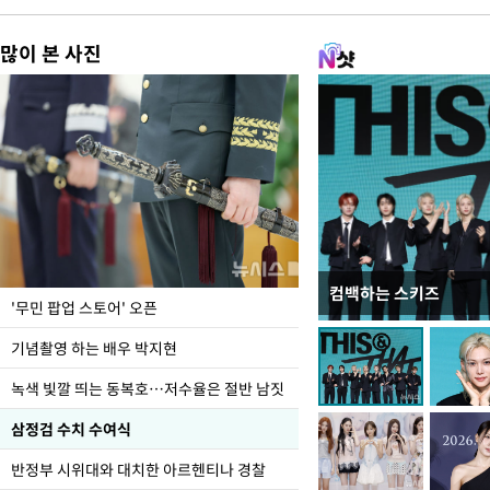
많이 본 사진
컴백하는 스키즈
지석천 뒤덮은 개구리
'무민 팝업 스토어' 오픈
기념촬영 하는 배우 박지현
녹색 빛깔 띄는 동복호…저수율은 절반 남짓
삼정검 수치 수여식
반정부 시위대와 대치한 아르헨티나 경찰