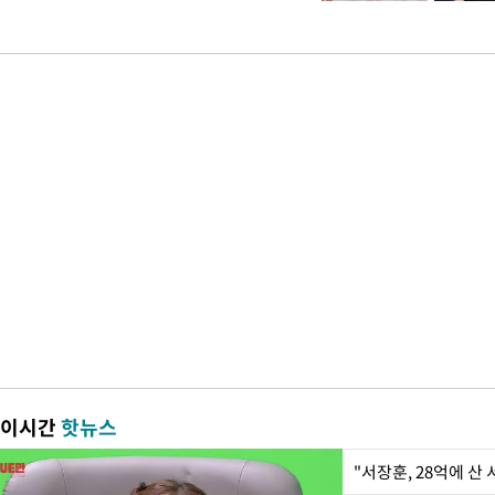
이시간
핫뉴스
"서장훈, 28억에 산