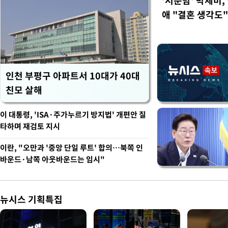
'서준맘' 박세미,
애 "결혼 생각도"
인천 부평구 아파트서 10대가 40대
친모 살해
이 대통령, 'ISA·주가누르기 방지법' 개편안 질
타하며 재검토 지시
이란, "오만과 '중앙 단일 루트' 합의…북쪽 인
바운드·남쪽 아웃바운드는 임시"
뉴시스 기획특집