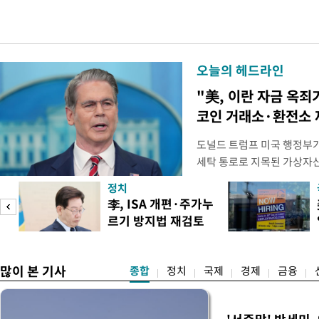
오늘의 헤드라인
"美, 이란 자금 옥죄
코인 거래소·환전소 
도널드 트럼프 미국 행정부가 
세탁 통로로 지목된 가상자
무더기 제재했다. 미 재무부
정치
이란혁명수비대(IRGC) 자
李, ISA 개편·주가누
래소와, 이란의 해외 석유 판
르기 방지법 재검토
트워크를 각각 제재한다고 
도
지시
많이 본 기사
종합
정치
국제
경제
금융