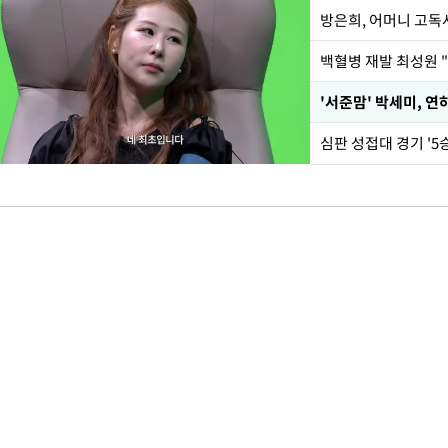
방은희, 어머니 고독사
백혈병 재발 최성원 "
'서준맘' 박세미, 연