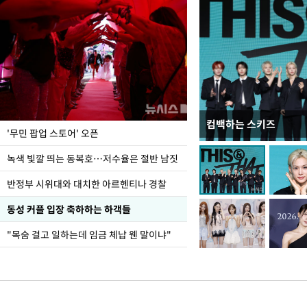
컴백하는 스키즈
지석천 뒤덮은 개구리
'무민 팝업 스토어' 오픈
녹색 빛깔 띄는 동복호…저수율은 절반 남짓
반정부 시위대와 대치한 아르헨티나 경찰
동성 커플 입장 축하하는 하객들
"목숨 걸고 일하는데 임금 체납 웬 말이냐"