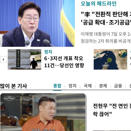
오늘의 헤드라인
"李 "전환적 판단해
'공급 확대·조기공급'
이재명 대통령이 7일 오후 
점검하는 2차 회의를 비공개
관계부처 장관들과 위원장으
정치
금융 지원 방향 및 방안과 함
6·3지선 개표 착오
지원 방안을 보고 받았다고
11건…당선인 영향
면 브리핑에서 밝혔다 회의에
도
없어
많이 본 기사
종합
정치
국제
경제
금융
전현무 "전 연인
락 끊어"