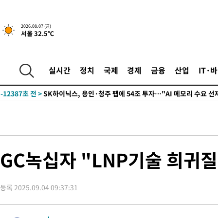
실천"
-24615초 전 >
이란, "오만과 '중앙 단일 루트' 합의…북쪽 인바운드·남쪽 아
운드는 임시"
-16183초 전 >
"낮 기온 소폭 하락"…수도권 폭염중대경보, 폭염경보로 하향
2026.08.07 (금)
서울 32.5℃
-16147초 전 >
[속보]이 대통령, '호우피해' 안동·의성 관할 4개 면 특별재난
선포
-16110초 전 >
[단독]중수청 지원 검사들, 정원 초과 시 낮은 계급 임용…희망
갈 수도
-14081초 전 >
낮 최고 37도 찜통더위…곳곳 소나기·강원 많은 비[내일날씨]
실시간
정치
국제
경제
금융
산업
IT·
-12387초 전 >
SK하이닉스, 용인·청주 팹에 54조 투자…"AI 메모리 수요 선
응"
-9243초 전 >
여자배구 이재영·이다영 자매, 아제르바이잔 투란VC 입단
-8496초 전 >
외국인 심판 성 접대 7경기 들여다보니…한국 축구 '5승 2무'
-8230초 전 >
[속보]코스닥, 2.86포인트(0.36%) 내린 798.81마감
-8183초 전 >
[속보]코스피, 6200선 약보합…0.60% 내린 6258.77에 마쳐
-8163초 전 >
[속보]원·달러 환율, 7.7원 내린 1416.1원 마감
GC녹십자 "LNP기술 희귀질
-8052초 전 >
[속보] 노원서 40.1도 관측…서울, 2018년 이후 첫 40도
-5142초 전 >
[속보]종합특검, '계엄 수용공간 확보' 신용해 前교정본부장 기
등록 2025.09.04 09:37:31
-4015초 전 >
외신들도 주목한 韓축구 파문…"국민적 공분에 수사 재개"
-3986초 전 >
11시간 압수수색에 성접대 파문까지…'쑥대밭' 된 축구협회
-3008초 전 >
[속보]규제합리화위원회 부위원장에 김태유 서울대 공대 교수