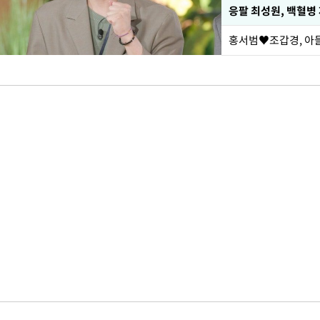
응팔 최성원, 백혈병
홍서범♥조갑경, 아들