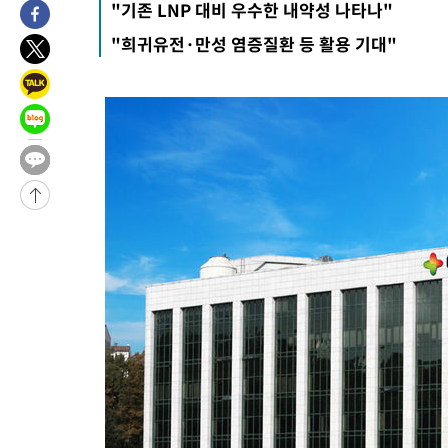
"기존 LNP 대비 우수한 내약성 나타나"
태 후임
10분 전 >
[속보]국힘 윤리위, '돌려차기 발언' 진종오·서범수 징계 절차 개시
"희귀유전·만성 염증질환 등 활용 기대"
-30239초 전 >
미 사업체 일자리, 7월에 2.3만개 순감하고 그 전 2개월 10.3
하향수정 (2보)
-29687초 전 >
[속보] 미 사업체, 일자리 7월에 2.3만 개 줄어…실업률은 4.1
↓
-25550초 전 >
[속보]이 대통령 "부동산 공급 기존 사고방식 매달리지 말고 
실천"
-24635초 전 >
이란, "오만과 '중앙 단일 루트' 합의…북쪽 인바운드·남쪽 아
운드는 임시"
-16203초 전 >
"낮 기온 소폭 하락"…수도권 폭염중대경보, 폭염경보로 하향
-16167초 전 >
[속보]이 대통령, '호우피해' 안동·의성 관할 4개 면 특별재난
선포
-16130초 전 >
[단독]중수청 지원 검사들, 정원 초과 시 낮은 계급 임용…희망
갈 수도
-14101초 전 >
낮 최고 37도 찜통더위…곳곳 소나기·강원 많은 비[내일날씨]
-12407초 전 >
SK하이닉스, 용인·청주 팹에 54조 투자…"AI 메모리 수요 선
응"
-9263초 전 >
여자배구 이재영·이다영 자매, 아제르바이잔 투란VC 입단
-8516초 전 >
외국인 심판 성 접대 7경기 들여다보니…한국 축구 '5승 2무'
-8250초 전 >
[속보]코스닥, 2.86포인트(0.36%) 내린 798.81마감
-8203초 전 >
[속보]코스피, 6200선 약보합…0.60% 내린 6258.77에 마쳐
-8183초 전 >
[속보]원·달러 환율, 7.7원 내린 1416.1원 마감
-8072초 전 >
[속보] 노원서 40.1도 관측…서울, 2018년 이후 첫 40도