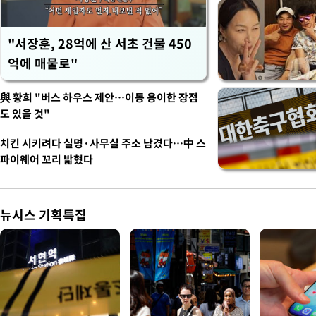
"서장훈, 28억에 산 서초 건물 450
억에 매물로"
與 황희 "버스 하우스 제안…이동 용이한 장점
도 있을 것"
치킨 시키려다 실명·사무실 주소 남겼다…中 스
파이웨어 꼬리 밟혔다
뉴시스 기획특집