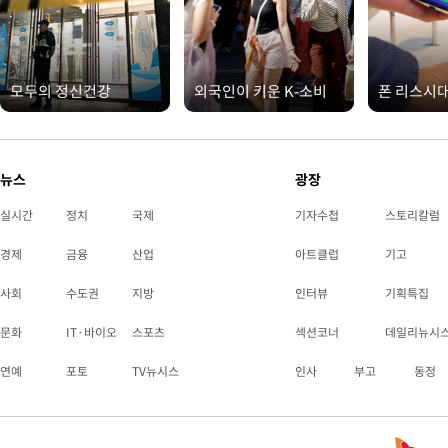
모두의 정신건강
외국인이 키운 K-소비
폰 리스시
뉴스
광장
실시간
정치
국제
기자수첩
스토리칼럼
경제
금융
산업
아트클럽
기고
사회
수도권
지방
인터뷰
기획특집
문화
IT·바이오
스포츠
섹션코너
데일리뉴시
연예
포토
TV뉴시스
인사
부고
동정