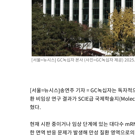
-5162초 전 >
[속보]종합특검, '계엄 수용공간 확보' 신용해 前교정본부장 기
-4035초 전 >
외신들도 주목한 韓축구 파문…"국민적 공분에 수사 재개"
-4006초 전 >
11시간 압수수색에 성접대 파문까지…'쑥대밭' 된 축구협회
-3028초 전 >
[속보]규제합리화위원회 부위원장에 김태유 서울대 공대 교수
태 후임
10분 전 >
[속보]국힘 윤리위, '돌려차기 발언' 진종오·서범수 징계 절차 개시
[서울=뉴시스] GC녹십자 본사 (사진=GC녹십자 제공) 2025.0
[서울=뉴시스]송연주 기자 = GC녹십자는 독자적
환 비임상 연구 결과가 SCIE급 국제학술지(Molecula
혔다.
현재 시판 중이거나 임상 단계에 있는 대다수 mRN
한 면역 반응 문제가 발생해 만성 질환 영역으로의