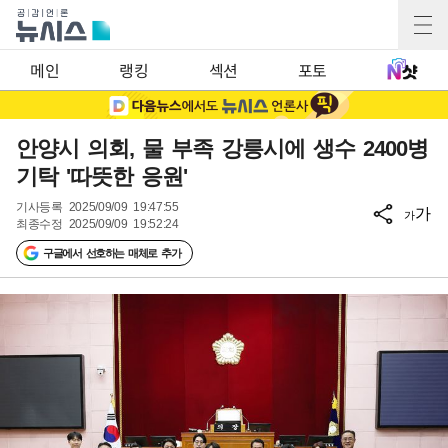
메인
랭킹
섹션
포토
안양시 의회, 물 부족 강릉시에 생수 2400병
기탁 '따뜻한 응원'
기사등록
2025/09/09 19:47:55
가
가
최종수정
2025/09/09 19:52:24
구글에서 선호하는 매체로 추가