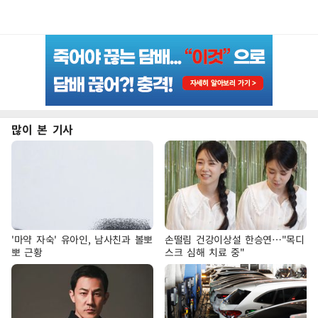
많이 본 기사
'마약 자숙' 유아인, 남사친과 볼뽀
손떨림 건강이상설 한승연…"목디
뽀 근황
스크 심해 치료 중"