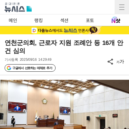
메인
랭킹
섹션
포토
연천군의회, 근로자 지원 조례안 등 16개 안
건 심의
기사등록
2025/09/16 14:29:49
가
가
구글에서 선호하는 매체로 추가