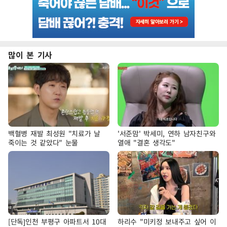
많이 본 기사
백혈병 재발 최성원 "치료가 날
'서준맘' 박세미, 연하 남자친구와
죽이는 것 같았다" 눈물
열애 "결혼 생각도"
[단독]인천 부평구 아파트서 10대
하리수 "미키정 보내주고 싶어 이