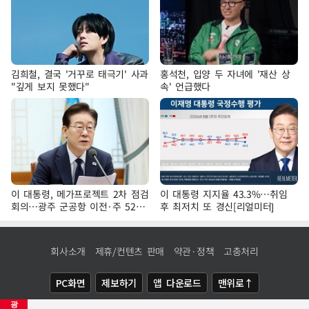
김희철, 결국 '거꾸로 태극기' 사과
홍석천, 입양 두 자녀에 '재산 상
"깊게 보지 못했다"
속' 언급했다
이 대통령, 메가프로젝트 2차 점검
이 대통령 지지율 43.3%…취임
회의…광주 군공항 이전·주 52시
후 최저치 또 경신[리얼미터]
간 예외 등 논의
회사소개
제휴/컨텐츠 판매
약관·정책
고충처리
PC화면
제보하기
앱 다운로드
맨위로↑
광