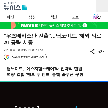
메인
랭킹
섹션
포토
"우즈베키스탄 진출"…딥노이드, 해외 의료
AI 공략 시동
기사등록
2025/10/14 08:47:53
가
가
구글에서 선호하는 매체로 추가
딥노이드, '에스지헬스케어'와 전략적 협업
역량 결합 '엔드-투-엔드' 통합 솔루션 구현