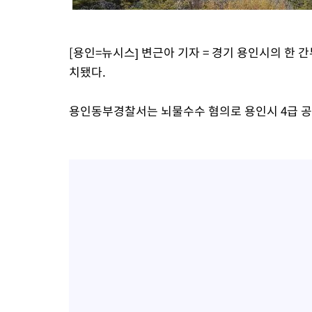
[용인=뉴시스] 변근아 기자 = 경기 용인시의 한
치됐다.
용인동부경찰서는 뇌물수수 혐의로 용인시 4급 공