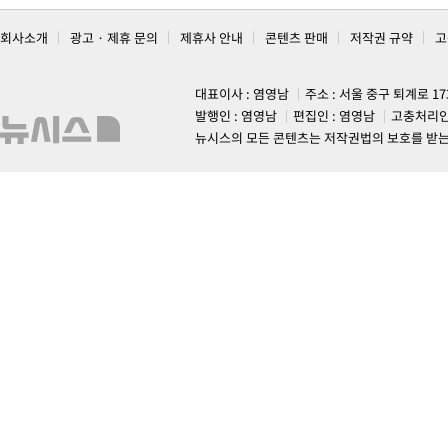
회사소개
광고 · 제휴 문의
제휴사 안내
콘텐츠 판매
저작권 규약
고
대표이사 : 염영남
주소 : 서울 중구 퇴계로 1
발행인 : 염영남
편집인 : 염영남
고충처리인
뉴시스의 모든 콘텐츠는 저작권법의 보호를 받는 바, 무