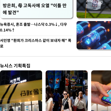
방은희, 母 고독사에 오열 "이틀 만
에 발견"
뉴욕증시, 혼조 출발…나스닥 0.3%↓, 다우
0.14%↑
서인영 "환희가 크리스마스 같이 보내자 해" 폭
로
뉴시스 기획특집