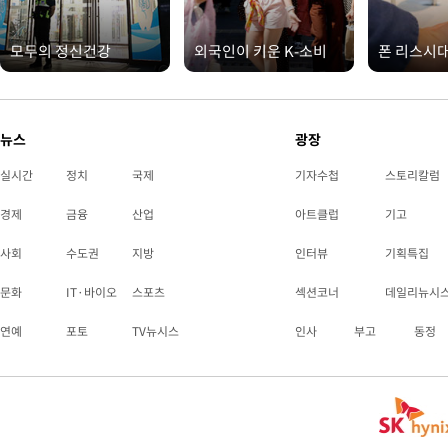
모두의 정신건강
외국인이 키운 K-소비
폰 리스시
뉴스
광장
실시간
정치
국제
기자수첩
스토리칼럼
경제
금융
산업
아트클럽
기고
사회
수도권
지방
인터뷰
기획특집
문화
IT·바이오
스포츠
섹션코너
데일리뉴시
연예
포토
TV뉴시스
인사
부고
동정