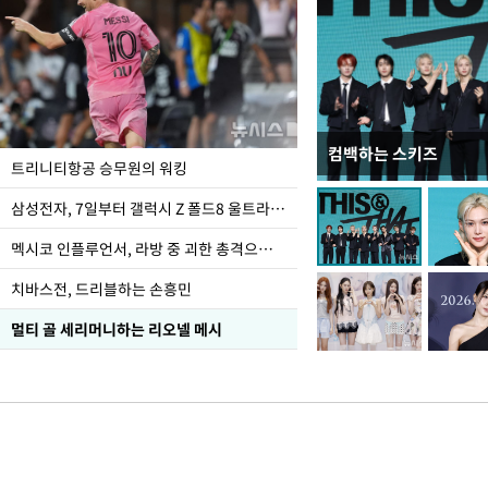
컴백하는 스키즈
입추 하루 앞둔 전남광
트리니티항공 승무원의 워킹
폭염
삼성전자, 7일부터 갤럭시 Z 폴드8 울트라·폴드8·플립8 출시
멕시코 인플루언서, 라방 중 괴한 총격으로 사망
치바스전, 드리블하는 손흥민
멀티 골 세리머니하는 리오넬 메시