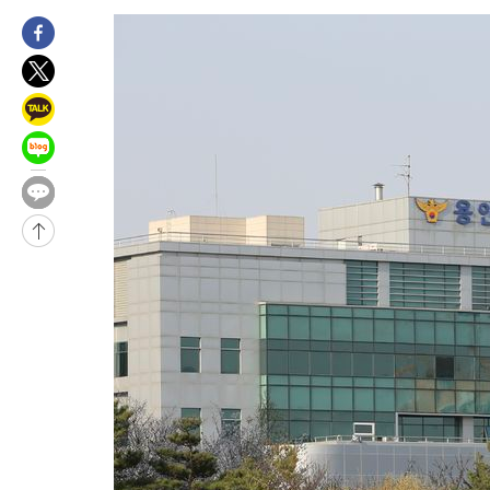
-30998초 전 >
"미 전국적 살모네라 식중독 원인은 멕시코산 할라피뇨"-- CD
-29511초 전 >
[속보]경찰·노동부, HL만도 평택사업장 끼임 사망 관련 압수
-29392초 전 >
[속보]합수본, '투표율 허위 입력' 중앙·서울·경기도 선관위 등
압수수색
-29147초 전 >
[속보]원·달러 환율, 오전 9시 1423.8원
-28943초 전 >
[속보]삼성전자·SK하이닉스 동반 강보합…1%대 상승 출발
-28929초 전 >
[속보]코스닥, 5.95포인트(0.74%) 상승한 807.62개장
-28897초 전 >
[속보]코스피, 6300선 재탈환…1.09% 오른 6365.07 개장
-26062초 전 >
시리아 다마스쿠스 교외에서 미니버스 폭발.. 14명 부상, 3명은
태
-25360초 전 >
입추에도 극한더위…서울 낮 39도 '폭염중대경보'
-20324초 전 >
이란, 호르무즈서 "적국 목표물들"과 대치로 남부 케슘섬에서 
례 큰 폭발음
-19039초 전 >
[속보]美, 폴리실리콘 수입 규제…파생제품 15% 관세, 120일
발효
-17190초 전 >
[속보]트럼프, 美 원정출산 금지 행정명령 서명
-14890초 전 >
[속보] 뉴욕증시, 일제 하락 마감…나스닥 0.06%↓