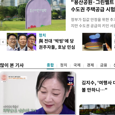
"용산공원·그린벨트
수도권 주택공급 시
정부가 집값 안정을 위한 추
지만 수도권 공급의 키인 
있다. 주택 공급 실행력을 
정치
과 협력을 강화해야 한다는 
與 전대 '박빙'에 당
면, 오세훈 서울시장은 전날(
권주자들, 호남 민심
동산 대토론회에서 용산공원 
공략
"용
많이 본 기사
종합
정치
국제
경제
금융
김지수, '여행사 
볼 만하니…"