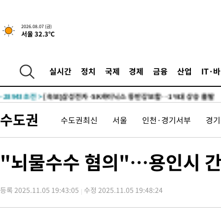
-14890초 전 >
[속보] 뉴욕증시, 일제 하락 마감…나스닥 0.06%↓
-31804초 전 >
[속보]'300억원대 사기 혐의' 차가원 대표 구속 송치
2026.08.07 (금)
서울 32.3℃
-30998초 전 >
"미 전국적 살모네라 식중독 원인은 멕시코산 할라피뇨"-- CD
-29511초 전 >
[속보]경찰·노동부, HL만도 평택사업장 끼임 사망 관련 압수
-29392초 전 >
[속보]합수본, '투표율 허위 입력' 중앙·서울·경기도 선관위 등
실시간
정치
국제
경제
금융
산업
IT·
압수수색
-29147초 전 >
[속보]원·달러 환율, 오전 9시 1423.8원
-28943초 전 >
[속보]삼성전자·SK하이닉스 동반 강보합…1%대 상승 출발
-28929초 전 >
[속보]코스닥, 5.95포인트(0.74%) 상승한 807.62개장
수도권
수도권최신
서울
인천·경기서부
경기
-28897초 전 >
[속보]코스피, 6300선 재탈환…1.09% 오른 6365.07 개장
-26062초 전 >
시리아 다마스쿠스 교외에서 미니버스 폭발.. 14명 부상, 3명은
태
-25360초 전 >
입추에도 극한더위…서울 낮 39도 '폭염중대경보'
"뇌물수수 혐의"…용인시 간
-20324초 전 >
이란, 호르무즈서 "적국 목표물들"과 대치로 남부 케슘섬에서 
례 큰 폭발음
-19039초 전 >
[속보]美, 폴리실리콘 수입 규제…파생제품 15% 관세, 120일
발효
등록 2025.11.05 19:43:05
수정 2025.11.05 19:48:24
-17190초 전 >
[속보]트럼프, 美 원정출산 금지 행정명령 서명
-14890초 전 >
[속보] 뉴욕증시, 일제 하락 마감…나스닥 0.06%↓
-31804초 전 >
[속보]'300억원대 사기 혐의' 차가원 대표 구속 송치