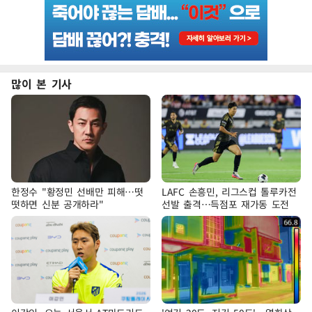
많이 본 기사
한정수 "황정민 선배만 피해…떳
LAFC 손흥민, 리그스컵 톨루카전
떳하면 신분 공개하라"
선발 출격…득점포 재가동 도전