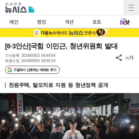
메인
랭킹
섹션
포토
[6·3안산]국힘 이민근, 청년위원회 발대
기사등록
2026/05/03 08:49:54
가
가
최종수정
2026/05/03 08:50:10
구글에서 선호하는 매체로 추가
천원주택, 탈모치료 지원 등 청년정책 공개