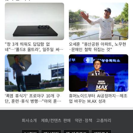
"창 3개 띄워도 답답함 없
오세훈 "용산공원 아파트, 노무현
네"…'폴드8 울트라', 일주일 써보
·문재인 철학 뒤집는 것"
니
'폭염 휴식기' 프로야구 10개 구
휴머노이드부터 AI공장까지…제조
단, 훈련·휴식 병행…"야외 훈련
업 바꾸는 M.AX 성과
해도 안전 최우선"
회사소개
제휴/컨텐츠 판매
약관·정책
고충처리