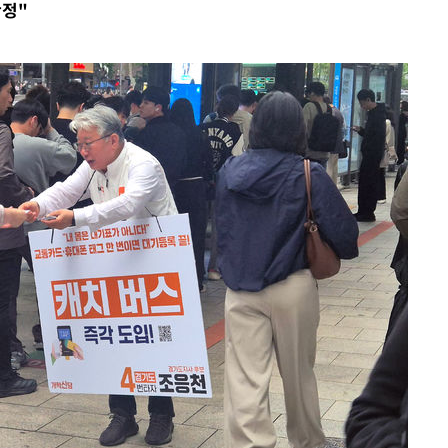
확정"
견
 계속[다음
겠다"
겨드려 죄