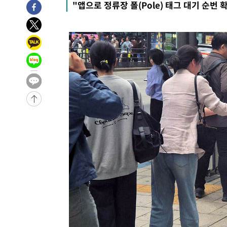
"앱으로 정류장 폴(Pole) 태그 대기 순번 
-30942초 전 >
온열질환 사망자 3명 늘어…누적 환자 3000명 돌파
-24887초 전 >
강릉에 시간당 81.4㎜ 물폭탄…도로 잠기고 담벼락 붕괴
-20994초 전 >
백운산서 80년근 천종산삼 9뿌리 발견…감정가 1.3억원
-18704초 전 >
선재도서 해루질 나섰다 실종 60대, 닷새 만에 숨진 채 발
-16238초 전 >
남자 농구, 나고야 아시안게임서 '홈팀' 일본과 한일전
-15614초 전 >
여수 오동도 해상서 모터보트 전복…1명 사망·1명 실종
-11841초 전 >
극한폭염 한풀 꺾이지만…'낮 최고 35도' 무더위, 열대야
주 날씨]
-8859초 전 >
축구협회 "압수수색·성접대 논란 사과…쇄신의 기회로 삼
-7376초 전 >
[속보]'압수수색·성접대 논란' 축구협회 "실망과 걱정 안
송"
1시간 전 >
'최고 37도' 폭염 지속…강원동해안 최대 150㎜ 비
3시간 전 >
[속보]뉴욕증시 상승 마감…S&P 0.6% 나스닥 1.3%↑