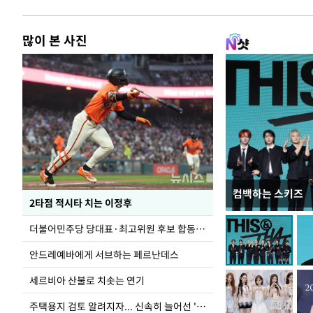
많이 본 사진
컴백하는 스키즈
사진으로 보는 
2타점 적시타 치는 이정후
더불어민주당 당대표·최고위원 후보 합동연설회
안드레예바에게 서브하는 페르난데스
세르비아 산불로 치솟는 연기
주택용지 검토 알려지자... 신속히 늘어선 '근조화환'