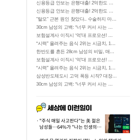
"주식 매일 사고판다"는 美 젊은
남성들…64%가 "나는 인생의
패배자“