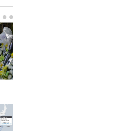
이번주 국회에는 무슨 일이? [뉴시스국회토pic]
청와대 일주일