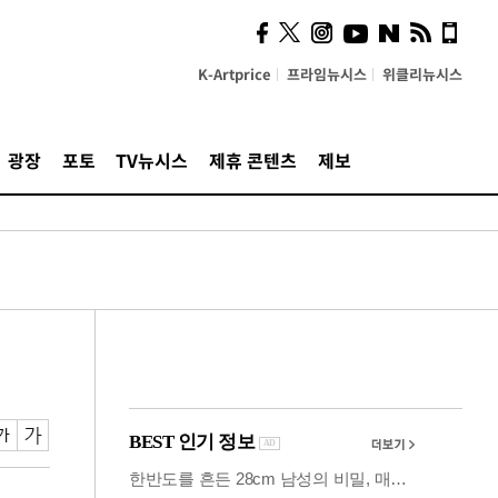
사이 해답 찾았죠"…알을
깨고 나온 '초자아'
K-Artprice
프라임뉴시스
위클리뉴시스
광장
포토
TV뉴시스
제휴 콘텐츠
제보