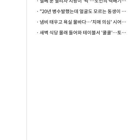
· 엘베 문 열리자 지팡이 '퍽'…노인의 택배기사 폭행 이유
· "20년 병수발했는데 얼굴도 모르는 동생이 유산 절반을"…배다른 형제 상속권 있을까
· 냄비 태우고 욕실 물바다…'치매 의심' 시어머니 검사 권유했다가 '날벼락'
· 새벽 식당 몰래 들어와 테이블서 '쿨쿨'…토사물 남기고 사라진 남성