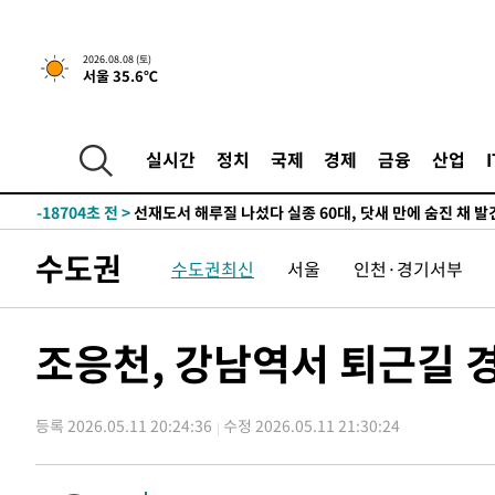
3시간 전 >
[속보]뉴욕증시 상승 마감…S&P 0.6% 나스닥 1.3%↑
-32191초 전 >
[속보]이강인 "감독님이 원하는 마음 느꼈고, 많은 트로피
2026.08.08 (토)
서울 35.6℃
틀레티코 이적"
-31973초 전 >
수도권 40도 육박 '펄펄'…동해안 일부 지역엔 호의주의
-30942초 전 >
온열질환 사망자 3명 늘어…누적 환자 3000명 돌파
-24887초 전 >
강릉에 시간당 81.4㎜ 물폭탄…도로 잠기고 담벼락 붕괴
실시간
정치
국제
경제
금융
산업
-20994초 전 >
백운산서 80년근 천종산삼 9뿌리 발견…감정가 1.3억원
-18704초 전 >
선재도서 해루질 나섰다 실종 60대, 닷새 만에 숨진 채 발
-16238초 전 >
남자 농구, 나고야 아시안게임서 '홈팀' 일본과 한일전
수도권
수도권최신
서울
인천·경기서부
-15614초 전 >
여수 오동도 해상서 모터보트 전복…1명 사망·1명 실종
-11841초 전 >
극한폭염 한풀 꺾이지만…'낮 최고 35도' 무더위, 열대야
주 날씨]
-8859초 전 >
축구협회 "압수수색·성접대 논란 사과…쇄신의 기회로 삼
조응천, 강남역서 퇴근길 
-7376초 전 >
[속보]'압수수색·성접대 논란' 축구협회 "실망과 걱정 안
송"
1시간 전 >
'최고 37도' 폭염 지속…강원동해안 최대 150㎜ 비
등록 2026.05.11 20:24:36
수정 2026.05.11 21:30:24
3시간 전 >
[속보]뉴욕증시 상승 마감…S&P 0.6% 나스닥 1.3%↑
-32191초 전 >
[속보]이강인 "감독님이 원하는 마음 느꼈고, 많은 트로피
틀레티코 이적"
-31973초 전 >
수도권 40도 육박 '펄펄'…동해안 일부 지역엔 호의주의