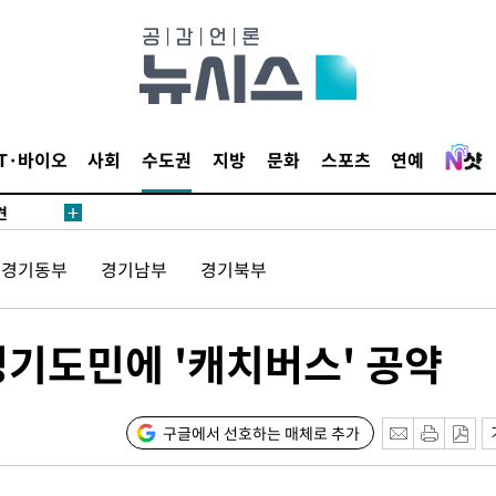
 원해 아
보
IT·바이오
사회
수도권
지방
문화
스포츠
연예
견
경기동부
경기남부
경기북부
 계속[다음
겠다"
경기도민에 '캐치버스' 공약
겨드려 죄
구글에서 선호하는 매체로 추가
 원해 아
보