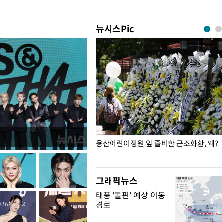
뉴시스Pic
일주일
용산어린이정원 앞 즐비한 근조화환, 왜?
그래픽뉴스
태풍 '돌핀' 예상 이동
경로