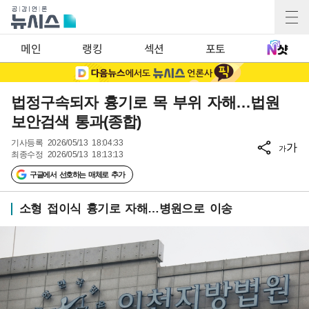
메인
랭킹
섹션
포토
법정구속되자 흉기로 목 부위 자해…법원
보안검색 통과(종합)
기사등록
2026/05/13 18:04:33
가
가
최종수정
2026/05/13 18:13:13
구글에서 선호하는 매체로 추가
소형 접이식 흉기로 자해…병원으로 이송