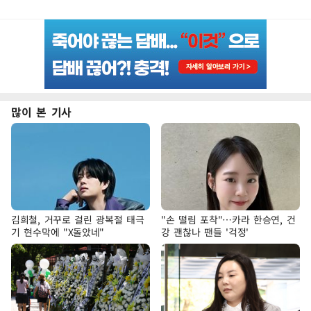
많이 본 기사
김희철, 거꾸로 걸린 광복절 태극
"손 떨림 포착"…카라 한승연, 건
기 현수막에 "X돌았네"
강 괜찮나 팬들 '걱정'