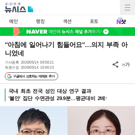
메인
랭킹
섹션
포토
"아침에 일어나기 힘들어요"…의지 부족 아
니었네
기사등록
2026/05/14 09:58:21
가
가
최종수정
2026/05/14 10:40:23
구글에서 선호하는 매체로 추가
국내 최초 전국 성인 대상 연구 결과
'불안' 집단 수면관성 29.9분…평균대비 2배↑