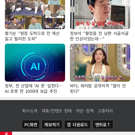
황기순 "원정 도박으로 전 재산
정보석 "황정음 전 남편 서글서글
잃고 필리핀 도피"
한 인상이었는데…"
정부, 전 산업에 'AI 옷' 입힌다…
바다, 워터밤 공개저격 "말이 안
AI 로봇 연 1000대 보급 추진
된다"
회사소개
제휴/컨텐츠 판매
약관·정책
고충처리
PC화면
제보하기
앱 다운로드
맨위로↑
광