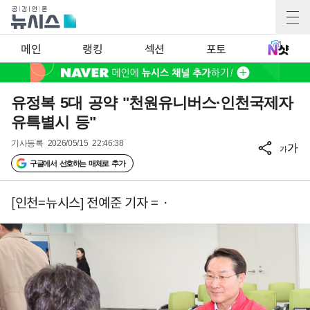
메인
랭킹
섹션
포토
유정복 5대 공약 "천원유니버스·인천국제자
유특별시 등"
기사등록
2026/05/15 22:46:38
가
가
구글에서 선호하는 매체로 추가
[인천=뉴시스] 전예준 기자 = ·