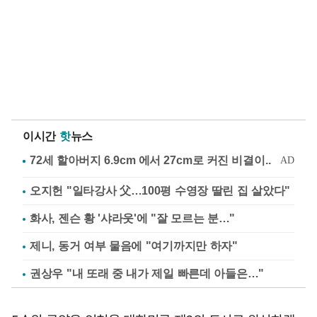
이시간
핫
뉴스
오지헌 "일타강사 父…100평 수영장 딸린 집 살았다"
화사, 젠슨 황 '샤라웃'에 "잘 모르는 분…"
제니, 동거 여부 물음에 "여기까지만 하자"
권상우 "내 또래 중 내가 제일 빠른데 아들은…"