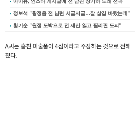
아이유, 인스타 게시글에 전 남친 장기하 노래 선곡
정보석 "황정음 전 남편 서글서글…잘 살길 바랐는데"
황기순 "원정 도박으로 전 재산 잃고 필리핀 도피"
A씨는 훔친 미술품이 4점이라고 주장하는 것으로 전해
졌다.