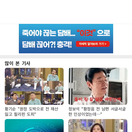
많이 본 기사
황기순 "원정 도박으로 전 재산
정보석 "황정음 전 남편 서글서글
잃고 필리핀 도피"
한 인상이었는데…"