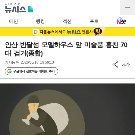
메인
랭킹
섹션
포토
안산 반달섬 모델하우스 앞 미술품 훔친 70
대 검거(종합)
기사등록
2026/05/18 19:59:13
가
가
구글에서 선호하는 매체로 추가