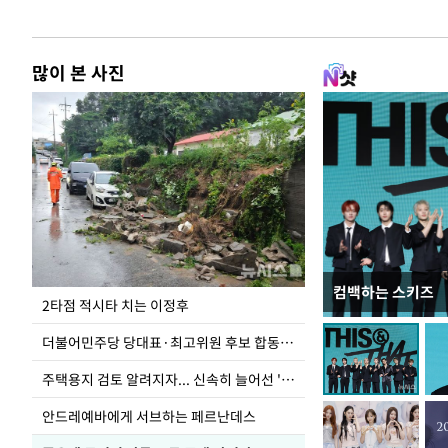
많이 본 사진
컴백하는 스키즈
이번주 국회에는 무
2타점 적시타 치는 이정후
더불어민주당 당대표·최고위원 후보 합동연설회
주택용지 검토 알려지자... 신속히 늘어선 '근조화환'
안드레예바에게 서브하는 페르난데스