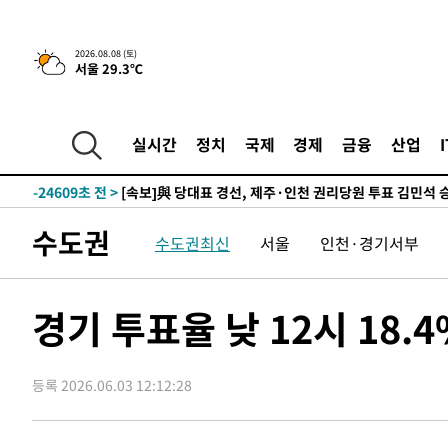
7시간 전 >
[속보]뉴욕증시 상승 마감…S&P 0.6% 나스닥 1.3%↑
-25905초 전 >
[속보]與최고위원 제주·인천 순회경선…박선원·최민희
2026.08.08 (토)
서울 29.3℃
한민수·김용 순
-25858초 전 >
[속보]김민석, 與 전대 당원투표 누적 득표율 45.42%로 
청래 44.56%
-25140초 전 >
[속보]與 대표 경선 제주·인천 당원투표…金 47.75%·
42.08%·宋 10.17%
-24674초 전 >
이강인 "아틀레티코 이적 기뻐…등번호 7번 의미보단 팀 
실시간
정치
국제
경제
금융
산업
것"
-24609초 전 >
[속보]與 당대표 경선, 제주·인천 권리당원 투표 김민석 
-18383초 전 >
낮 최고 35도 '무더위'…동해안 시간당 30㎜ '강한 비'[
-17653초 전 >
[속보]이강인 "감독님이 원하는 마음 느꼈고, 많은 트로피
수도권
수도권최신
서울
인천·경기서부
틀레티코 이적"
-17435초 전 >
수도권 40도 육박 '펄펄'…동해안 일부 지역엔 호의주의
-16404초 전 >
온열질환 사망자 3명 늘어…누적 환자 3000명 돌파
-10349초 전 >
강릉에 시간당 81.4㎜ 물폭탄…도로 잠기고 담벼락 붕괴
경기 투표율 낮 12시 18
-6456초 전 >
백운산서 80년근 천종산삼 9뿌리 발견…감정가 1.3억원
-4166초 전 >
선재도서 해루질 나섰다 실종 60대, 닷새 만에 숨진 채 발견
등록 2026.06.03 12:12:28
-1700초 전 >
남자 농구, 나고야 아시안게임서 '홈팀' 일본과 한일전
-1076초 전 >
여수 오동도 해상서 모터보트 전복…1명 사망·1명 실종
44분 전 >
극한폭염 한풀 꺾이지만…'낮 최고 35도' 무더위, 열대야 계속