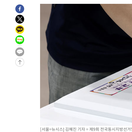
씨]
1시간 전 >
축구협회 "압수수색·성접대 논란 사과…쇄신의 기회로 삼겠
1시간 전 >
[속보]'압수수색·성접대 논란' 축구협회 "실망과 걱정 안겨드
5시간 전 >
'최고 37도' 폭염 지속…강원동해안 최대 150㎜ 비
7시간 전 >
[속보]뉴욕증시 상승 마감…S&P 0.6% 나스닥 1.3%↑
-25905초 전 >
[속보]與최고위원 제주·인천 순회경선…박선원·최민희
한민수·김용 순
-25858초 전 >
[속보]김민석, 與 전대 당원투표 누적 득표율 45.42%로 
청래 44.56%
-25140초 전 >
[속보]與 대표 경선 제주·인천 당원투표…金 47.75%·
42.08%·宋 10.17%
-24674초 전 >
이강인 "아틀레티코 이적 기뻐…등번호 7번 의미보단 팀 
것"
-24609초 전 >
[속보]與 당대표 경선, 제주·인천 권리당원 투표 김민석 
-18383초 전 >
낮 최고 35도 '무더위'…동해안 시간당 30㎜ '강한 비'[
-17653초 전 >
[속보]이강인 "감독님이 원하는 마음 느꼈고, 많은 트로피
틀레티코 이적"
-17435초 전 >
수도권 40도 육박 '펄펄'…동해안 일부 지역엔 호의주의
-16404초 전 >
온열질환 사망자 3명 늘어…누적 환자 3000명 돌파
-10349초 전 >
강릉에 시간당 81.4㎜ 물폭탄…도로 잠기고 담벼락 붕괴
-6456초 전 >
백운산서 80년근 천종산삼 9뿌리 발견…감정가 1.3억원
[서울=뉴시스] 김혜진 기자 = 제9회 전국동시지방선거
-4166초 전 >
선재도서 해루질 나섰다 실종 60대, 닷새 만에 숨진 채 발견