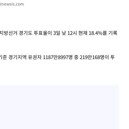
i@newsis.com
[다음주 날
다"
지방선거 경기도 투표율이 3일 낮 12시 현재 18.4%를 기록
려 죄송"
 경기지역 유권자 1187만8997명 중 219만168명이 투