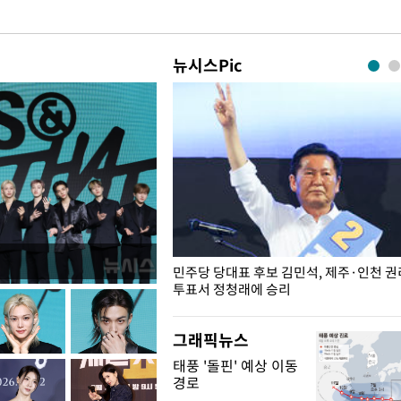
뉴시스Pic
슨 일이? [뉴시스국회토pic]
민주당 당대표 후보 김민석, 제주·인천 
투표서 정청래에 승리
그래픽뉴스
태풍 '돌핀' 예상 이동
경로