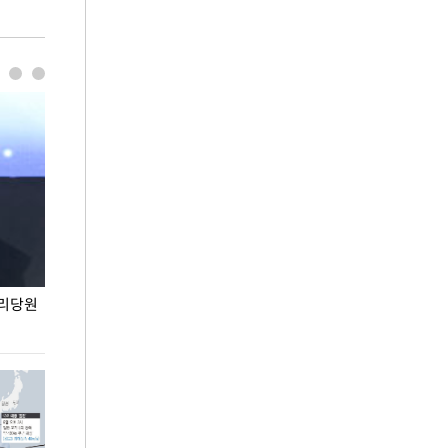
권리당원
무더위 잊는 도심형 여름 축제 '2026 서울 바캉스
용산어린이정원 앞
페스티벌'