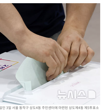
다"
려 죄송"
·서미화·
1위… 정
鄭
위해 뛸
승리
내일날씨]
 원해 아
보
일인 3일 서울 동작구 상도4동 주민센터에 마련된 상도제4동 제5투표소