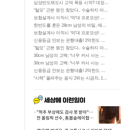
"척추 부상에도 검사 못 받아"…
전 올림픽 선수, 美봅슬레이협회
상대 소송