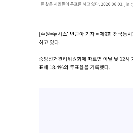
를 찾은 시민들이 투표를 하고 있다. 2026.06.03.
jin
-1700초 전 >
남자 농구, 나고야 아시안게임서 '홈팀' 일본과 한일전
-1076초 전 >
여수 오동도 해상서 모터보트 전복…1명 사망·1명 실종
44분 전 >
극한폭염 한풀 꺾이지만…'낮 최고 35도' 무더위, 열대야 계속
씨]
1시간 전 >
축구협회 "압수수색·성접대 논란 사과…쇄신의 기회로 삼겠
[수원=뉴시스] 변근아 기자 = 제9회 전국동시
1시간 전 >
[속보]'압수수색·성접대 논란' 축구협회 "실망과 걱정 안겨드
하고 있다.
5시간 전 >
'최고 37도' 폭염 지속…강원동해안 최대 150㎜ 비
7시간 전 >
[속보]뉴욕증시 상승 마감…S&P 0.6% 나스닥 1.3%↑
중앙선거관리위원회에 따르면 이날 낮 12시 기준
표해 18.4%의 투표율을 기록했다.