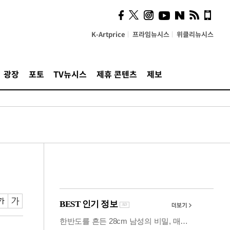
사이 해답 찾았죠"…알을
깨고 나온 '초자아'
K-Artprice
프라임뉴시스
위클리뉴시스
광장
포토
TV뉴시스
제휴 콘텐츠
제보