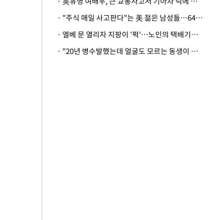
· 英유명 여배우, 큰 교통사고서 기아차 덕에 살았다
· "주식 매일 사고판다"는 美 젊은 남성들…64%가 "나는 인생의 패배자“
· 엘베 문 열리자 지팡이 '퍽'…노인의 택배기사 폭행 이유
· "20년 병수발했는데 얼굴도 모르는 동생이 유산 절반을"…배다른 형제 상속권 있을까