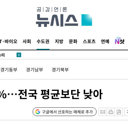
·서미화·
1위… 정
鄭
위해 뛸
IT·바이오
사회
수도권
지방
문화
스포츠
연예
승리
내일날씨]
 원해 아
경기동부
경기남부
경기북부
보
.4%…전국 평균보단 낮아
구글에서 선호하는 매체로 추가
[다음주 날