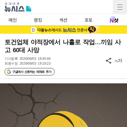
메인
랭킹
섹션
포토
토건업체 야적장에서 나홀로 작업…끼임 사
고 60대 사망
기사등록
2026/06/03 18:40:46
가
가
최종수정
2026/06/03 19:18:23
구글에서 선호하는 매체로 추가