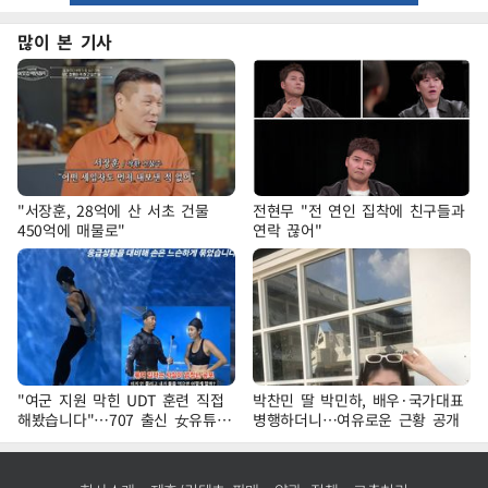
많이 본 기사
"서장훈, 28억에 산 서초 건물
전현무 "전 연인 집착에 친구들과
450억에 매물로"
연락 끊어"
"여군 지원 막힌 UDT 훈련 직접
박찬민 딸 박민하, 배우·국가대표
해봤습니다"…707 출신 女유튜버
병행하더니…여유로운 근황 공개
'완벽 소화'