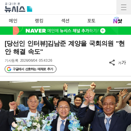
메인
랭킹
섹션
포토
[당선인 인터뷰]김남준 계양을 국회의원 "현
안 해결 속도"
기사등록
2026/06/04 05:43:26
가
가
구글에서 선호하는 매체로 추가